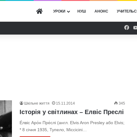
ГОЛОВНА
УРОКИ
НУШ
АНОНС
УЧИТЕЛЬС
Fac
Шкільне життя
15.11.2014
345
Історія у світлинах – Елвіс Преслі
Е́лвіс Аро́н Пре́слі (англ. Elvis Aron Presley або Elvis;
* 8 січня 1935, Тупело, Міссісіпі…