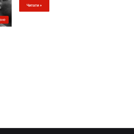
Читати »
вне