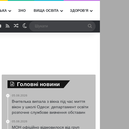
ЬКА
ЗНО
ВИЩА ОСВІТА
ЗДОРОВ’Я
ebook
YouTube
RSS
Випадкова стаття
Switch skin
Шукати
Головні новини
05.08.2026
Вчителька випала з вікна під час миття
вікон у школі Одеси: департамент освіти
розпочне службове вивчення обставин
05.08.2026
МОН офіційно відмовилося від груп