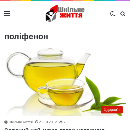
Меню
Switch
Ш
поліфенон
Здоров'я
Шкільне життя
21.10.2012
73