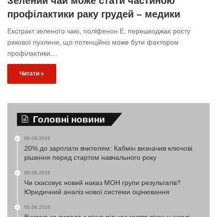
Зелений чай може стати частиною
профілактики раку грудей – медики
Екстракт зеленого чаю, поліфенон Е, перешкоджає росту
ракової пухлини, що потенційно може бути фактором
профілактики…
Читати »
Головні новини
06.08.2026
20% до зарплати вчителям: Кабмін визначив ключові
рішення перед стартом навчального року
06.08.2026
Чи скасовує новий наказ МОН групи результатів?
Юридичний аналіз нової системи оцінювання
05.08.2026
Вчителька випала з вікна під час миття вікон у школі