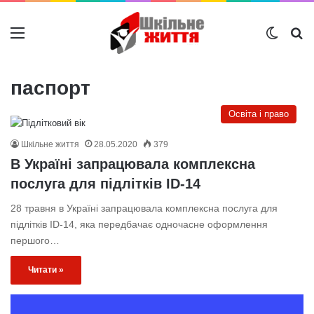
Меню
Switch
Ш
паспорт
Освіта і право
Шкільне життя
28.05.2020
379
В Україні запрацювала комплексна
послуга для підлітків ID-14
28 травня в Україні запрацювала комплексна послуга для
підлітків ID-14, яка передбачає одночасне оформлення
першого…
Читати »