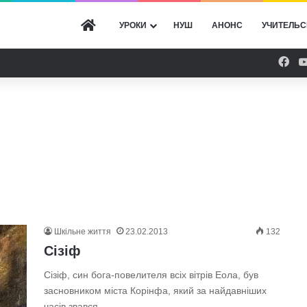
ГОЛОВНА
УРОКИ
НУШ
АНОНС
УЧИТЕЛЬС
Fac
Шкільне життя
23.02.2013
132
Сізіф
Сізіф, син бога-повелителя всіх вітрів Еола, був
засновником міста Корінфа, який за найдавніших
часів звався…