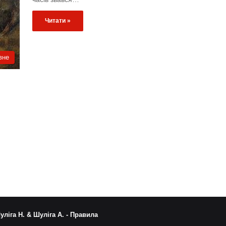
Читати »
вне
уліга Н. & Шуліга А. -
Правила