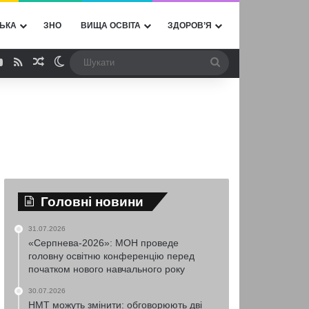
ЬКА
ЗНО
ВИЩА ОСВІТА
ЗДОРОВ’Я
ebook
YouTube
RSS
Випадкова стаття
Switch skin
Шукати
Головні новини
31.07.2026
«Серпнева-2026»: МОН проведе
головну освітню конференцію перед
початком нового навчального року
30.07.2026
НМТ можуть змінити: обговорюють дві