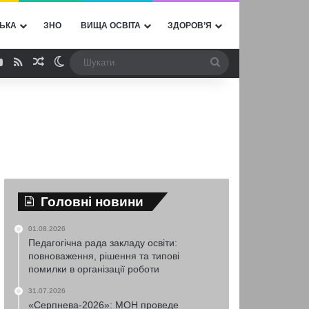
ЬКА
ЗНО
ВИЩА ОСВІТА
ЗДОРОВ’Я
ebook
YouTube
RSS
Випадкова стаття
Switch skin
Шукати
Головні новини
01.08.2026
Педагогічна рада закладу освіти:
повноваження, рішення та типові
помилки в організації роботи
31.07.2026
«Серпнева-2026»: МОН проведе