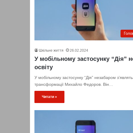
Голо
Шкільне життя
26.02.2024
У мобільному застосунку “Дія” 
освіту
У мобільному застосунку “Дія” незабаром з’являть
трансформації Михайло Федоров. Він…
Читати »