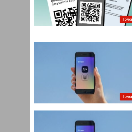
Голо
Голо