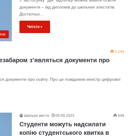
У застосунку “Дія” відтепер можна знайти освітні
документи – від дипломів до шкільних атестатів.
Достатньо…
Читати »
вне
1 144
незабаром з’являться документи про
ся документи про освіту. Про це повідомив міністр цифрової
Шкільне життя
05.09.2023
449
Студенти можуть надсилати
копію студентського квитка в