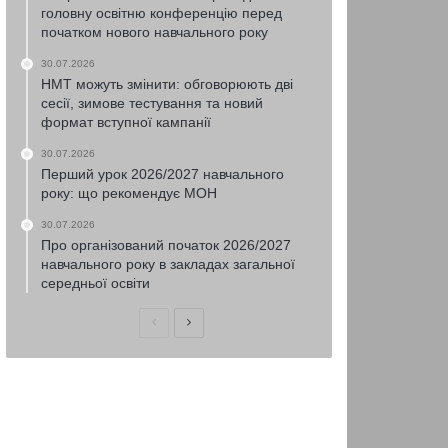
головну освітню конференцію перед
початком нового навчального року
30.07.2026
НМТ можуть змінити: обговорюють дві
сесії, зимове тестування та новий
формат вступної кампанії
30.07.2026
Перший урок 2026/2027 навчального
року: що рекомендує МОН
30.07.2026
Про організований початок 2026/2027
навчального року в закладах загальної
середньої освіти
Попередня
Наступна
сторінка
сторінка