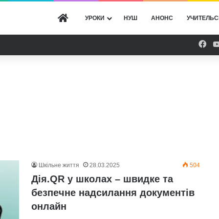
ГОЛОВНА
УРОКИ
НУШ
АНОНС
УЧИТЕЛЬС
Fac
Шкільне життя
28.03.2025
504
Дія.QR у школах – швидке та
безпечне надсилання документів
онлайн