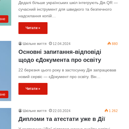
Дедалі більше українських шкіл інтегрують Дія.QR —
сучасний інструмент для швидкого та безпечного
надсилання копій…
вне
Читати »
Шкільне життя
12.04.2024
880
Основні запитання-відповіді
щодо єДокумента про освіту
22 березня цього року в застосунку Дія запрацював
новий сервіс — єДокумент про освіту. Він…
Читати »
вне
Шкільне життя
22.03.2024
1 262
Дипломи та атестати уже в Дії