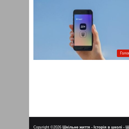
Голо
Copyright ©2026
Шкільне життя -
Історія в школі -
Ш