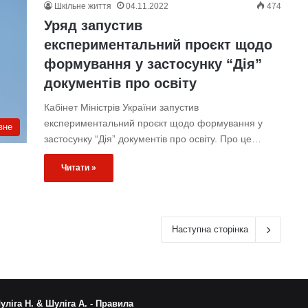
Шкільне життя
04.11.2022
474
Уряд запустив
експериментальний проєкт щодо
формування у застосунку “Дія”
документів про освіту
Кабінет Міністрів України запустив
експериментальний проєкт щодо формування у
вне
застосунку “Дія” документів про освіту. Про це…
Читати »
Наступна сторінка
уліга Н. & Шуліга А. -
Правила