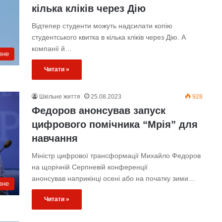
кілька кліків через Дію
Відтепер студенти можуть надсилати копію
студентського квитка в кілька кліків через Дію. А
компанії й…
вне
Читати »
Шкільне життя
25.08.2023
928
Федоров анонсував запуск
цифрового помічника “Мрія” для
навчання
Міністр цифрової трансформації Михайло Федоров
на щорічній Серпневій конференції
анонсував наприкінці осені або на початку зими…
вне
Читати »