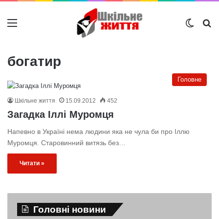
Меню
Switch
Ш
богатир
Головне
Шкільне життя
15.09.2012
452
Загадка Іллі Муромця
Напевно в Україні нема людини яка не чула би про Іллю
Муромця. Старовинний витязь без…
Читати »
Головні новини