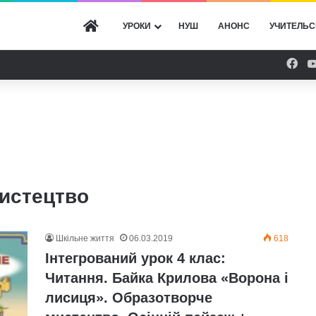
ГОЛОВНА
УРОКИ
НУШ
АНОНС
УЧИТЕЛЬС
Fac
мистецтво
Шкільне життя
06.03.2019
618
Інтегрований урок 4 клас:
Читання. Байка Крилова «Ворона і
лисиця». Образотворче