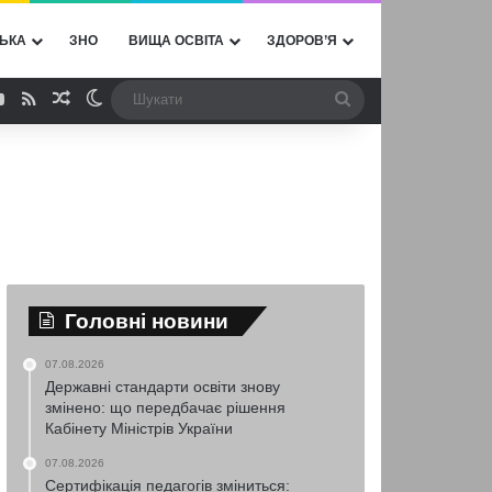
ЬКА
ЗНО
ВИЩА ОСВІТА
ЗДОРОВ’Я
ebook
YouTube
RSS
Випадкова стаття
Switch skin
Шукати
Головні новини
07.08.2026
Державні стандарти освіти знову
змінено: що передбачає рішення
Кабінету Міністрів України
07.08.2026
Сертифікація педагогів зміниться: