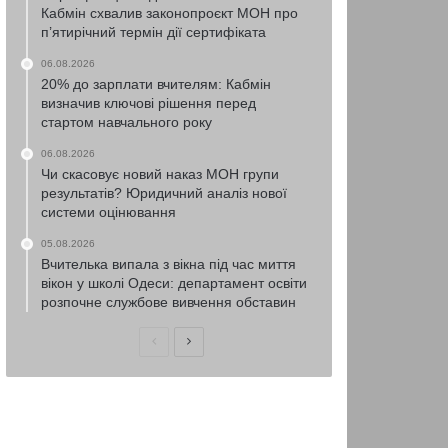
Кабмін схвалив законопроєкт МОН про
п’ятирічний термін дії сертифіката
06.08.2026
20% до зарплати вчителям: Кабмін
визначив ключові рішення перед
стартом навчального року
06.08.2026
Чи скасовує новий наказ МОН групи
результатів? Юридичний аналіз нової
системи оцінювання
05.08.2026
Вчителька випала з вікна під час миття
вікон у школі Одеси: департамент освіти
розпочне службове вивчення обставин
Попередня
Наступна
сторінка
сторінка