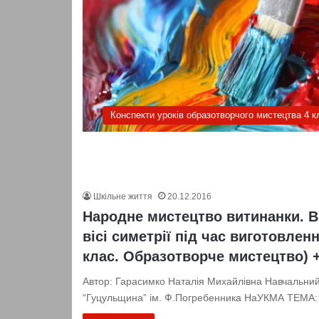
Конспекти уроків образотворчого мистецтва 4 к
Шкільне життя
20.12.2016
Народне мистецтво витинанки. В
вісі симетрії під час виготовлен
клас. Образотворче мистецтво) 
Автор: Гарасимко Наталія Михайлівна Навчальний
“Гуцульщина” ім. Ф.Погребенника НаУКМА ТЕМА: