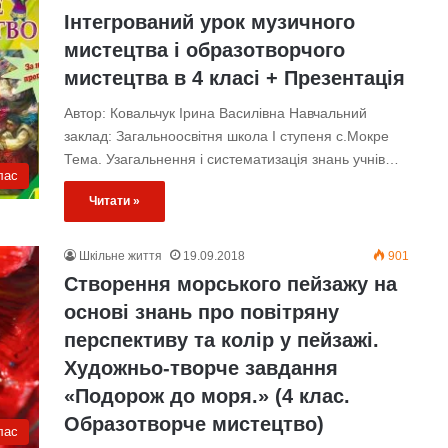
Інтегрований урок музичного
мистецтва і образотворчого
мистецтва в 4 класі + Презентація
Автор: Ковальчук Ірина Василівна Навчальний
заклад: Загальноосвітня школа І ступеня с.Мокре
Тема. Узагальнення і систематизація знань учнів…
лас
Читати »
Шкільне життя
19.09.2018
901
Створення морського пейзажу на
основі знань про повітряну
перспективу та колір у пейзажі.
Художньо-творче завдання
«Подорож до моря.» (4 клас.
Образотворче мистецтво)
лас