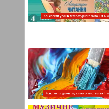
Конспекти уроків літературного читання 4 к
Конспекти уроків музичного мистецтва 4 к