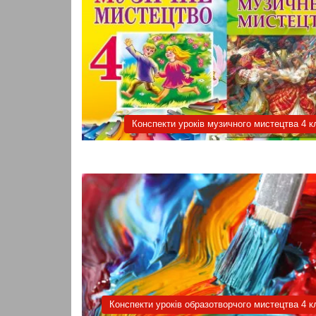
Конспекти уроків музичного мистецтва 4 к
Конспекти уроків образотворчого мистецтва 4 к