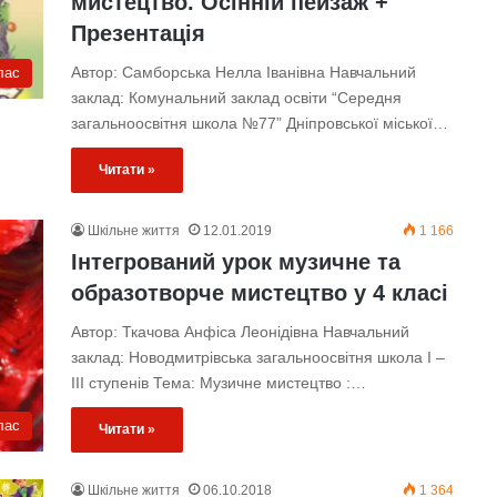
мистецтво. Осінній пейзаж +
Презентація
Автор: Самборська Нелла Іванівна Навчальний
лас
заклад: Комунальний заклад освіти “Середня
загальноосвітня школа №77” Дніпровської міської…
Читати »
Шкільне життя
12.01.2019
1 166
Інтегрований урок музичне та
образотворче мистецтво у 4 класі
Автор: Ткачова Анфіса Леонідівна Навчальний
заклад: Новодмитрівська загальноосвітня школа І –
ІІІ ступенів Тема: Музичне мистецтво :…
лас
Читати »
Шкільне життя
06.10.2018
1 364