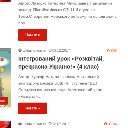
Автор: Лазорко Катерина Миколаївна Навчальний
заклад: Підгайчиківська СЗШ l-lll ступенів
Тема:Створення морського пейзажу на основі знань
про…
Читати »
Шкільне життя
09.12.2017
868
Інтегрований урок «Розквітай,
прекрасна Україно!» (4 клас)
Автор: Кушнір Наталя Іванівна Навчальний
заклад: Українська ЗОШ І-ІІІ ступенів №13
Селидівської міської ради Інтегрований урок
«Розквітай,…
лас
Читати »
Шкільне життя
28.07.2017
3 164