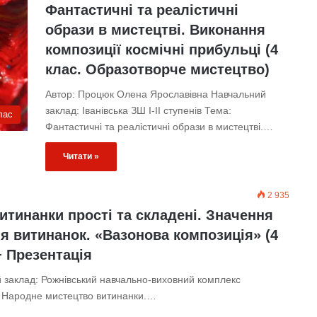
Фантастичні та реалістичні
образи в мистецтві. Виконання
композиції космічні прибульці (4
клас. Образотворче мистецтво)
Автор: Процюк Олена Ярославівна Навчальний
заклад: Іванівська ЗШ І-ІІ ступенів Тема:
лас
Фантастичні та реалістичні образи в мистецтві.…
Читати »
2 935
итинанки прості та складені. Значення
ня витинанок. «Вазонова композиція» (4
+ Презентація
 заклад: Рожнівський навчально-виховний комплекс
 Народне мистецтво витинанки.…