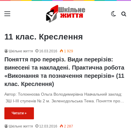
Меню
Switch
Ш
11 клас. Креслення
Шкільне життя
16.03.2016
1 929
Поняття про переріз. Види перерізів:
винесені та накладені. Практична робота
«Виконання та позначення перерізів» (11
клас. Креслення)
Автор: Толокнєєва Ольга Володимирівна Навчальний заклад:
ЗШ І-ІІІ ступенів № 2 м. Зеленодольська Тема. Поняття про…
Читати »
Шкільне життя
12.03.2016
2 287