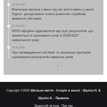
05.08.2026
Вчителька випала з вікна під час миття вікон у школі
Одеси: департамент освіти розпочне службове
вивчення обставин
05.08.2026
МОН офіційно відмовилося від груп результатів: що
змінюється в оцінюванні учнів із 2026/2027
навчального року
05.08.2026
Про затвердження системи та загальних критеріїв
оцінювання результатів навчання учнів
Попередня
Наступна
сторінка
сторінка
Copyright ©2026
Шкільне життя -
Історія в школі -
Шуліга Н. &
Шуліга А. -
Правила
Зворотній зв’язок
Про нас