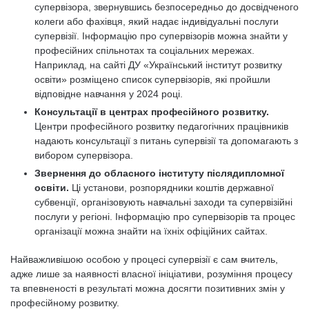
супервізора, звернувшись безпосередньо до досвідченого
колеги або фахівця, який надає індивідуальні послуги
супервізії. Інформацію про супервізорів можна знайти у
професійних спільнотах та соціальних мережах.
Наприклад, на сайті ДУ «Український інститут розвитку
освіти» розміщено список супервізорів, які пройшли
відповідне навчання у 2024 році.
Консультації в центрах професійного розвитку.
Центри професійного розвитку педагогічних працівників
надають консультації з питань супервізії та допомагають з
вибором супервізора.
Звернення до обласного інституту післядипломної
освіти.
Ці установи, розпорядники коштів державної
субвенції, організовують навчальні заходи та супервізійні
послуги у регіоні. Інформацію про супервізорів та процес
організації можна знайти на їхніх офіційних сайтах.
Найважливішою особою у процесі супервізії є сам вчитель,
адже лише за наявності власної ініціативи, розуміння процесу
та впевненості в результаті можна досягти позитивних змін у
професійному розвитку.