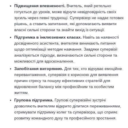
Підвищення впевненості.
Вчитель, який ретельно
готується до уроків, може відчути невідповідність своїх
зусиль через певні труднощі. Супервізор не надає готових
рішень, а ставить запитання, які допомагають виявити
власні сильні сторони та знайти вихід із ситуації.
Підтримка в інклюзивних класах.
Навіть за наявності
досвідченого асистента, вчителям виникають питання
щодо оптимізації методик навчання. Завдяки супервізії
аналізуються підходи, визначаються сильні сторони та
можливості для вдосконалення.
Запобігання вигорянню.
Для тих, хто відчуває емоційне
перевантаження, супервізія є корисною для виявлення
причин стресу та пошуку ефективних стратегій для
відновлення балансу між професійним та особистим
життям.
Групова підтримка.
Групові супервізійні зустрічі
дозволяють вчителям відкрито ділитися переживаннями,
отримувати підтримку колег та супервізора, що сприяє
розвитку командного духу та професійного зростання.