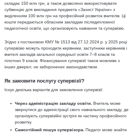
складає 150 млн грн, а також дозволено використовувати
субвенцію для викладання предмета «Захист України» з
виділенням 100 млн грн на професійний розвиток вчителів. Ці
кошти передаються обласним закладам післядипломної
педагогічної освіти, що організовують навчання та супервізію.
Згідно з постановою КМУ № 1513 від 27.12.2024 р. у 2025 році
супервізію можуть проходити керівники, заступники керівників і
вчителі закладів загальної середньої освіти 7–8 класів та
пілотних 9 класів. Фінансування супервізії також можливе з
інших джерел, не заборонених законодавством.
Як замовити послугу супервізії?
Існує декілька варіантів для замовлення супервізії:
Через адміністрацію закладу освіти.
Вчитель може
звернутися до адміністрації свого навчального закладу, де
організують супервізійні зустрічі як частину професійного
розвитку.
Самостійний пошук супервізора.
Педагог може знайти