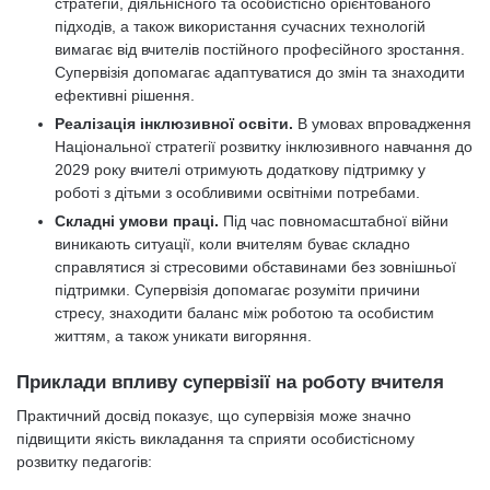
стратегій, діяльнісного та особистісно орієнтованого
підходів, а також використання сучасних технологій
вимагає від вчителів постійного професійного зростання.
Супервізія допомагає адаптуватися до змін та знаходити
ефективні рішення.
Реалізація інклюзивної освіти.
В умовах впровадження
Національної стратегії розвитку інклюзивного навчання до
2029 року вчителі отримують додаткову підтримку у
роботі з дітьми з особливими освітніми потребами.
Складні умови праці.
Під час повномасштабної війни
виникають ситуації, коли вчителям буває складно
справлятися зі стресовими обставинами без зовнішньої
підтримки. Супервізія допомагає розуміти причини
стресу, знаходити баланс між роботою та особистим
життям, а також уникати вигоряння.
Приклади впливу супервізії на роботу вчителя
Практичний досвід показує, що супервізія може значно
підвищити якість викладання та сприяти особистісному
розвитку педагогів: