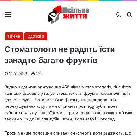
Меню
Switch
Ш
Гігієна
Здоров'я
Стоматологи не радять їсти
занадто багато фруктів
31.01.2015
121
Згідно з даними опитування 458 лікарів-стоматологів, гігієністів
та інших фахівців у галузі стоматології, фрукти небезпечні для
здоров’я зубів. Чотири з п’яти фахівців попередили, що
перекушування фруктами сприяють розпаду зубів, появі
зубного нальоту і ерозії емалі. Третина фахівців вважає: яблука
так само шкідливі для зубів і ясен, як печиво і шоколад.
Трохи менше половини опитаних експертів попереджають, що