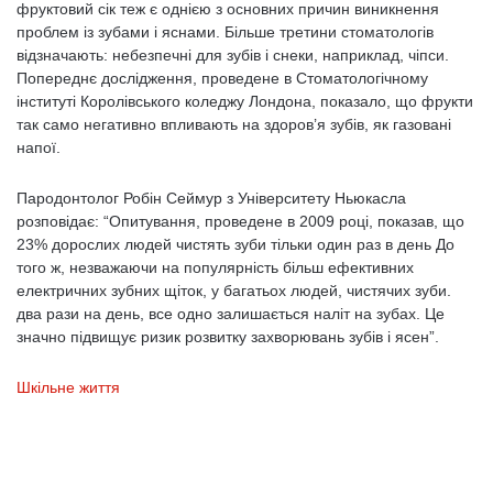
фруктовий сік теж є однією з основних причин виникнення
проблем із зубами і яснами. Більше третини стоматологів
відзначають: небезпечні для зубів і снеки, наприклад, чіпси.
Попереднє дослідження, проведене в Стоматологічному
інституті Королівського коледжу Лондона, показало, що фрукти
так само негативно впливають на здоров’я зубів, як газовані
напої.
Пародонтолог Робін Сеймур з Університету Ньюкасла
розповідає: “Опитування, проведене в 2009 році, показав, що
23% дорослих людей чистять зуби тільки один раз в день До
того ж, незважаючи на популярність більш ефективних
електричних зубних щіток, у багатьох людей, чистячих зуби.
два рази на день, все одно залишається наліт на зубах. Це
значно підвищує ризик розвитку захворювань зубів і ясен”.
Шкільне життя