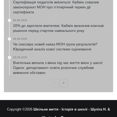
Сертифікація педагогів зміниться: Кабмін схвалив
законопроєкт МОН про п’ятирічний термін дії
сертифіката
06.08.2026
20% до зарплати вчителям: Кабмін визначив ключові
рішення перед стартом навчального року
06.08.2026
Чи скасовує новий наказ МОН групи результатів?
Юридичний аналіз нової системи оцінювання
05.08.2026
Вчителька випала з вікна під час миття вікон у школі
Одеси: департамент освіти розпочне службове
вивчення обставин
Попередня
Наступна
сторінка
сторінка
Copyright ©2026
Шкільне життя -
Історія в школі -
Шуліга Н. &