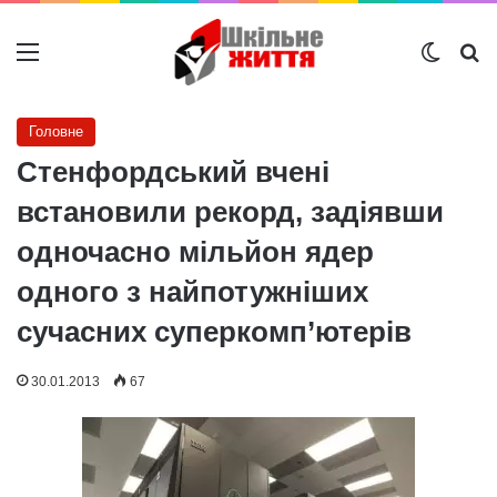
Меню
Switch
Ш
Головне
Стенфордський вчені
встановили рекорд, задіявши
одночасно мільйон ядер
одного з найпотужніших
сучасних суперкомп’ютерів
30.01.2013
67