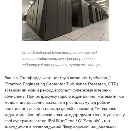
Стенфордський вчені встановили рекорд,
задіявши одночасно мільйон ядер одного з
найпотужніших сучасних суперкомп’ютерів
Вчені зі Стенфордського центру з вивчення турбуленції
(Stanford Engineering Center for Turbulence Research, CTR)
встановили новий рекорд в області суперкомп’ютерних
обчислень. При розрахунку гідрогазодинамічної математичної
моделі, що дозволяє визначити рівень шуму від роботи
реактивного двигуна на надзвуковій швидкості, їм вдалося
задіяти мільйон обчислювальних ядер другого за потужністю у
світі суперкомп’ютера IBM BlueGene / Q “Sequoia” , що
знаходиться в розпорядженні Ліверморської національної