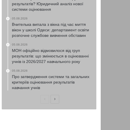
результатів? Юридичний аналіз нової
системи оцінювання
05.08.2026
Вчителька випала з вікна під час миття
вікон у школі Одеси: департамент освіти
розпочне службове вивчення обставин
05.08.2026
МОН офіційно відмовилося від груп
результатів: що змінюється в оцінюванні
учнів із 2026/2027 навчального року
05.08.2026
Про затвердження системи та загальних
критеріїв оцінювання результатів
навчання учнів
Попередня
Наступна
сторінка
сторінка