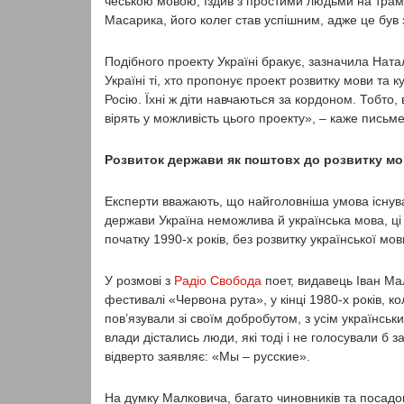
чеською мовою, їздив з простими людьми на трамв
Масарика, його колег став успішним, адже це був
Подібного проекту Україні бракує, зазначила Ната
Україні ті, хто пропонує проект розвитку мови та к
Росію. Їхні ж діти навчаються за кордоном. Тобто,
вірять у можливість цього проекту», – каже письм
Розвиток держави як поштовх до розвитку м
Експерти вважають, що найголовніша умова існуван
держави Україна неможлива й українська мова, ці 
початку 1990-х років, без розвитку української мо
У розмові з
Радіо Свобода
поет, видавець Іван Ма
фестивалі «Червона рута», у кінці 1980-х років, к
пов’язували зі своїм добробутом, з усім українськи
влади дістались люди, які тоді і не голосували б з
відверто заявляє: «Мы – русские».
На думку Малковича, багато чиновників та посадовц