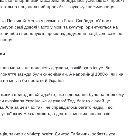
аї. Ця енергія віри Масарика передалась усім. Відтак, проект
 загально національний проект!» – зауважує письменниця.
лка Позняк-Хоменко у розмові з Радіо Свобода. «У нас в
ультури самі доволі часто у мові та культурі орієнтуються на
 вони ніби і пропонують проект відродження нації, але самі не
енниця.
ови
ня мови – це наявність держави, в якій вона існує. Без
поняття завжди були синонімами. А наприкінці 1980-х, як і на
ви не могла би постати й Україна.
лкович пригадав: «Згадайте, яке піднесення було на першому
оли визрівала Українська держава! Тоді багато людей це
м. Але за цей час так і не справдилось багато надій, і до
а українську Незалежність, а дехто з високих посадовців
ів, таких як міністр освіти Дмитро Табачник, роблять усе,