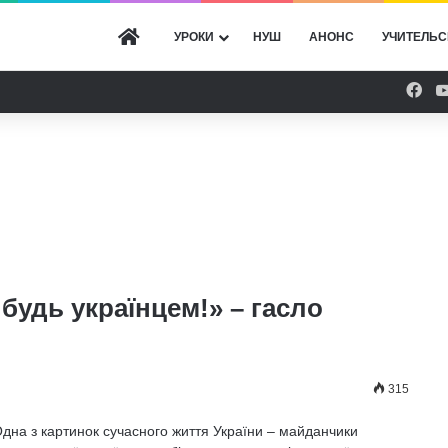
ГОЛОВНА
УРОКИ
НУШ
АНОНС
УЧИТЕЛЬС
Fac
 будь українцем!» – гасло
315
дна з картинок сучасного життя України – майданчики