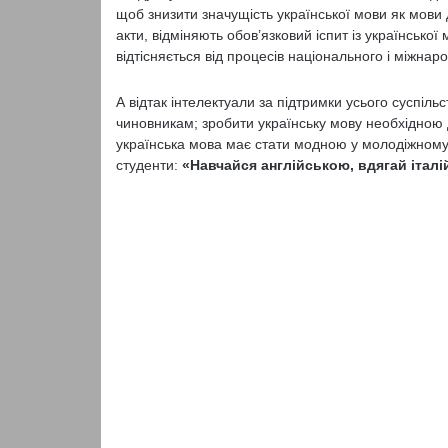
щоб знизити значущість української мови як мови д
акти, відміняють обов’язковий іспит із українсько
відтісняється від процесів національного і міжнар
А відтак інтелектуали за підтримки усього суспіль
чиновникам; зробити українську мову необхідною 
українська мова має стати модною у молодіжному
студенти:
«Навчайся англійською, вдягай італій