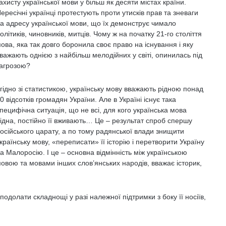
ахисту української мови у більш як десяти містах країни.
ересічні українці протестують проти утисків прав та зневаги
а адресу української мови, що їх демонструє чимало
олітиків, чиновників, митців. Чому ж на початку 21-го століття
ова, яка так довго боронила своє право на існування і яку
важають однією з найбільш мелодійних у світі, опинилась під
агрозою?
гідно зі статистикою, українську мову вважають рідною понад
0 відсотків громадян України. Але в Україні існує така
пецифічна ситуація, що не всі, для кого українська мова
ідна, постійно її вживають… Це – результат спроб спершу
осійського царату, а по тому радянської влади знищити
країнську мову, «переписати» її історію і перетворити Україну
а Малоросію. І це – основна відмінність між українською
овою та мовами інших слов’янських народів, вважає історик,
одолати складнощі у разі належної підтримки з боку її носіїв,