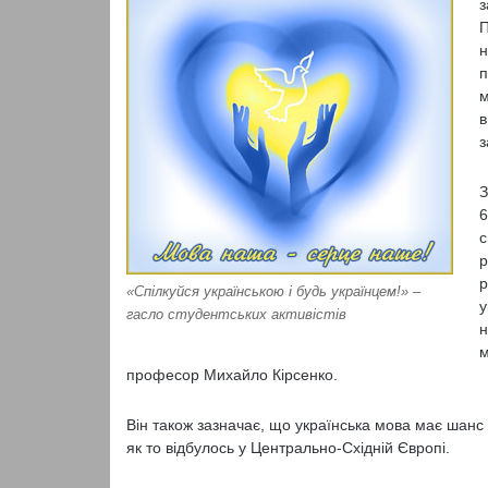
з
П
н
п
м
в
з
З
6
с
р
р
«Спілкуйся українською і будь українцем!» –
у
гасло студентських активістів
н
м
професор Михайло Кірсенко.
Він також зазначає, що українська мова має шанс п
як то відбулось у Центрально-Східній Європі.