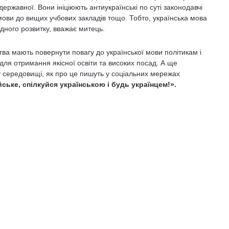
ержавної. Вони ініціюють антиукраїнські по суті законодавчі
ї мови до вищих учбових закладів тощо. Тобто, українська мова
одного розвитку, вважає митець.
ства мають повернути повагу до української мови політикам і
для отримання якісної освіти та високих посад. А ще
 середовищі, як про це пишуть у соціальних мережах
ське, спілкуйся українською і будь українцем!».