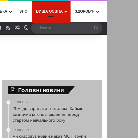
ЬКА
ЗНО
ВИЩА ОСВІТА
ЗДОРОВ’Я
ebook
YouTube
RSS
Випадкова стаття
Switch skin
Шукати
Головні новини
06.08.2026
20% до зарплати вчителям: Кабмін
визначив ключові рішення перед
стартом навчального року
06.08.2026
Чи скасовує новий наказ МОН групи