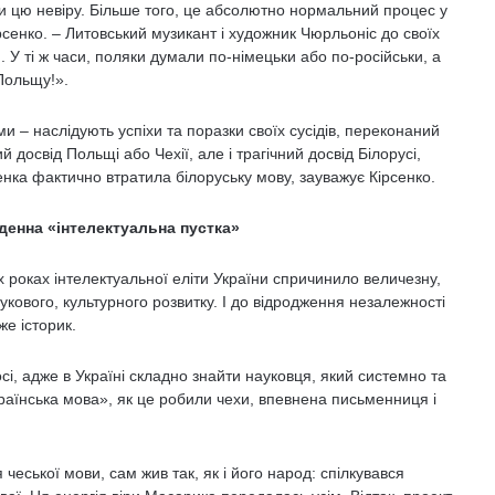
али цю невіру. Більше того, це абсолютно нормальний процес у
рсенко. – Литовський музикант і художник Чюрльоніс до своїх
 У ті ж часи, поляки думали по-німецьки або по-російськи, а
Польщу!».
ми – наслідують успіхи та поразки своїх сусідів, переконаний
 досвід Польщі або Чехії, але і трагічний досвід Білорусі,
ка фактично втратила білоруську мову, зауважує Кірсенко.
денна «інтелектуальна пустка»
роках інтелектуальної еліти України спричинило величезну,
укового, культурного розвитку. І до відродження незалежності
же історик.
сі, адже в Україні складно знайти науковця, який системно та
країнська мова», як це робили чехи, впевнена письменниця і
чеської мови, сам жив так, як і його народ: спілкувався