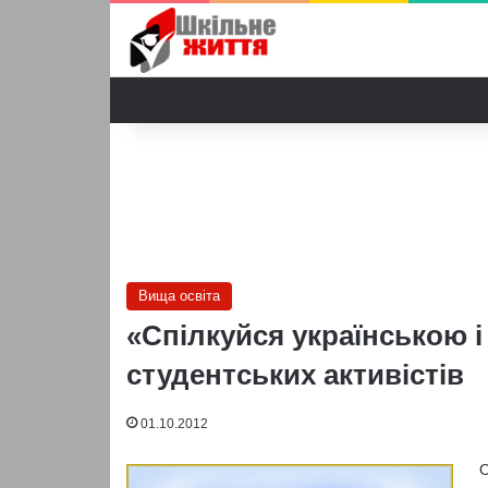
Вища освіта
«Спілкуйся українською і
студентських активістів
01.10.2012
О