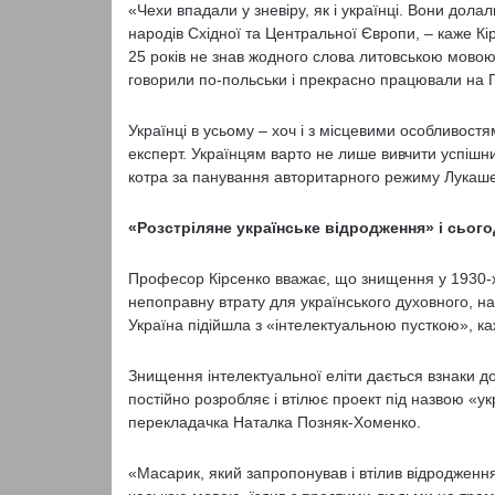
«Чехи впадали у зневіру, як і українці. Вони дол
народів Східної та Центральної Європи, – каже Кі
25 років не знав жодного слова литовською мовою.
говорили по-польськи і прекрасно працювали на 
Українці в усьому – хоч і з місцевими особливостя
експерт. Українцям варто не лише вивчити успішний
котра за панування авторитарного режиму Лукашен
«Розстріляне українське відродження» і сього
Професор Кірсенко вважає, що знищення у 1930-х 
непоправну втрату для українського духовного, на
Україна підійшла з «інтелектуальною пусткою», ка
Знищення інтелектуальної еліти дається взнаки до
постійно розробляє і втілює проект під назвою «у
перекладачка Наталка Позняк-Хоменко.
«Масарик, який запропонував і втілив відродження 