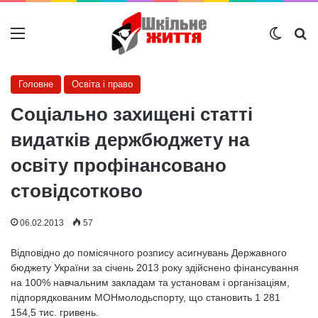
Меню
Switch
Ш
Головне
Освіта і право
Соціально захищені статті
видатків держбюджету на
освіту профінансовано
стовідсотково
06.02.2013
57
Відповідно до помісячного розпису асигнувань Державного
бюджету України за січень 2013 року здійснено фінансування
на 100% навчальним закладам та установам і організаціям,
підпорядкованим МОНмолодьспорту, що становить 1 281
154,5 тис. гривень.