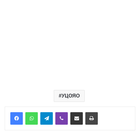
УЦОЯО
Telegram
Viber
Надіслати електронною поштою
Надрукувати