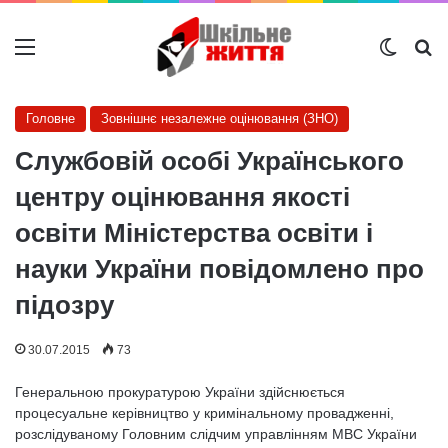
Меню
Switch
Ш
Головне
Зовнішнє незалежне оцінювання (ЗНО)
Службовій особі Українського
центру оцінювання якості
освіти Міністерства освіти і
науки України повідомлено про
підозру
30.07.2015
73
Генеральною прокуратурою України здійснюється
процесуальне керівництво у кримінальному провадженні,
розслідуваному Головним слідчим управлінням МВС України