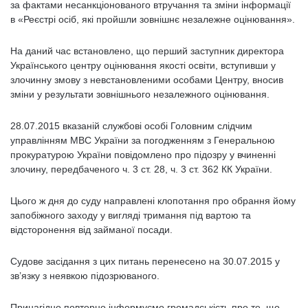
за фактами несанкціонованого втручання та зміни інформації
в «Реєстрі осіб, які пройшли зовнішнє незалежне оцінювання».
На даний час встановлено, що перший заступник директора
Українського центру оцінювання якості освіти, вступивши у
злочинну змову з невстановленими особами Центру, вносив
зміни у результати зовнішнього незалежного оцінювання.
28.07.2015 вказаній службові особі Головним слідчим
управлінням МВС України за погодженням з Генеральною
прокуратурою України повідомлено про підозру у вчиненні
злочину, передбаченого ч. 3 ст. 28, ч. 3 ст. 362 КК України.
Цього ж дня до суду направлені клопотання про обрання йому
запобіжного заходу у вигляді тримання під вартою та
відсторонення від займаної посади.
Судове засідання з цих питань перенесено на 30.07.2015 у
зв’язку з неявкою підозрюваного.
Принагідно повторно інформуємо громадськість про те, що