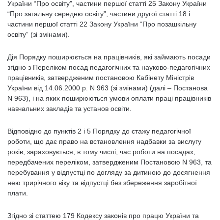
України “Про освіту”, частини першої статті 25 Закону України
“Про загальну середню освіту”, частини другої статті 18 і
частини першої статті 22 Закону України “Про позашкільну
освіту” (зі змінами).
Дія Порядку поширюється на працівників, які займають посади
згідно з Переліком посад педагогічних та науково-педагогічних
працівників, затвердженим постановою Кабінету Міністрів
України від 14.06.2000 р. N 963 (зі змінами) (далі – Постанова
N 963), і на яких поширюються умови оплати праці працівників
навчальних закладів та установ освіти.
Відповідно до пунктів 2 і 5 Порядку до стажу педагогічної
роботи, що дає право на встановлення надбавки за вислугу
років, зараховується, в тому числі, час роботи на посадах,
передбачених переліком, затвердженим Постановою N 963, та
перебування у відпустці по догляду за дитиною до досягнення
нею трирічного віку та відпустці без збереження заробітної
плати.
Згідно зі статтею 179 Кодексу законів про працю України та