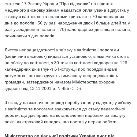
статтею 17 Закону України “Про відпустки” на підставі
медичного висновку жінкам надається оплачувана відпустка у
зв’язку з вагітністю та пологами тривалістю 70 календарних
днів до пологів і 56 (у разі народження двох і більше дітей та у
разі ускладнення пологів – 70) календарних днів після пологів,
починаючи з дня пологів.
Листок непрацездатності у зв’язку з вагітністю і пологами
(медичний висновок) видається установою, в якій жінка стоїть
на обліку по вагітності, з 30 тижнів вагітності воднораз на 126
календарних днів (пункт 6 Інструкції про порядок видачі
документів, що засвідчують тимчасову непрацездатність
громадян, затвердженої наказом Міністерства охорони
здоров’я від 13.11.2001 р. N 455 <…>).
З огляду на зазначене період перебування у відпустці у зв’язку
з вагітністю та пологами враховується до стажу педагогічної
роботи, що дає право на встановлення надбавки за вислугу
років, як страховий випадок, що настав у період роботи.
Міністерство соціальної політики України лист від