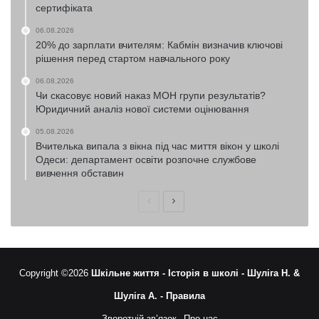
сертифіката
06.08.2026
20% до зарплати вчителям: Кабмін визначив ключові
рішення перед стартом навчального року
06.08.2026
Чи скасовує новий наказ МОН групи результатів?
Юридичний аналіз нової системи оцінювання
05.08.2026
Вчителька випала з вікна під час миття вікон у школі
Одеси: департамент освіти розпочне службове
вивчення обставин
Попередня
Наступна
сторінка
сторінка
Copyright ©2026
Шкільне життя -
Історія в школі -
Шуліга Н. &
Шуліга А. -
Правила
Зворотній зв’язок
Про нас