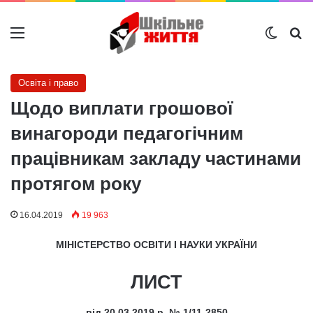
Меню
Switch
Ш
Освіта і право
Щодо виплати грошової
винагороди педагогічним
працівникам закладу частинами
протягом року
16.04.2019
19 963
МІНІСТЕРСТВО ОСВІТИ І НАУКИ УКРАЇНИ
ЛИСТ
від 20.03.2019 р. № 1/11-2850