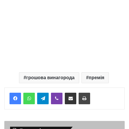
грошова винагорода
премія
Telegram
Viber
Надіслати електронною поштою
Надрукувати