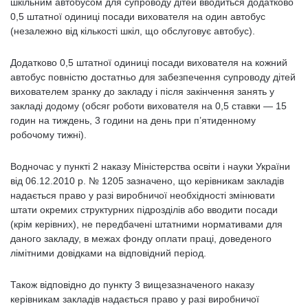
шкільним автобусом для супроводу дітей вводиться додатково
0,5 штатної одиниці посади вихователя на один автобус
(незалежно від кількості шкіл, що обслуговує автобус).
Додатково 0,5 штатної одиниці посади вихователя на кожний
автобус повністю достатньо для забезпечення супроводу дітей
вихователем зранку до закладу і після закінчення занять у
закладі додому (обсяг роботи вихователя на 0,5 ставки — 15
годин на тиждень, 3 години на день при п’ятиденному
робочому тижні).
Водночас у пункті 2 наказу Міністерства освіти і науки України
від 06.12.2010 р. № 1205 зазначено, що керівникам закладів
надається право у разі виробничої необхідності змінювати
штати окремих структурних підрозділів або вводити посади
(крім керівних), не передбачені штатними нормативами для
даного закладу, в межах фонду оплати праці, доведеного
лімітними довідками на відповідний період.
Також відповідно до пункту 3 вищезазначеного наказу
керівникам закладів надається право у разі виробничої