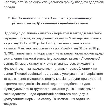
необхідності за рахунок спеціального фонду вводити додаткові
посади.
Щодо наявності посад вчителів у штатному
розписі закладу загальної середньої освіти
Відповідно до Типових штатних нормативів закладів загальної
середньої освіти, затверджених наказом Міністерства освіти і
науки від 06.12.2010 р. № 1205 (із змінами, внесеними
наказом Міністерства освіти і науки України від 01.02.2018 р.
№ 90), Типові штатні нормативи не встановлюють норми щодо
визначення кількості вчителів у закладах загальної середньої
освіти. Кількість ставок вчителів визначається, виходячи з
кількості годин за навчальними планами, розробленими на
основі Типової освітньої програми, з урахуванням інваріантної
та варіативної складових, поділу класів на групи при вивченні
окремих предметів, кількості годин, передбачених для
індивідуального та групового навчання учнів, інших вимог
законодавства щодо організації освітнього процесу, з
урахуванням норми на ставку 18 навчальних годин на
тиждень.