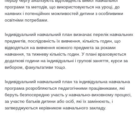
першу чергу аналізують відповідність вимог навчальної
програми та методів, що використовуються на уроці, до
наявних і потенційних можливостей дитини з особливими
освітніми потребами.
Індивідуальний навчальний план визначає перелік навчальних
предметів, послідовність їх вивчення, кількість годин, що
відводяться на вивчення кожного предмета за роками
навчання, та тижневу кількість годин. У плані враховуються
додаткові години на індивідуальні і групові заняття, курси за
вибором, факультативи тощо.
Індивідуальний навчальний план та індивідуальна навчальна
програма розробляються педагогічними працівниками, які
беруть безпосередню участь у навчально-виховному процесі,
за участю батьків дитини або осіб, які їх замінюють, і
затверджуються керівником навчального закладу.