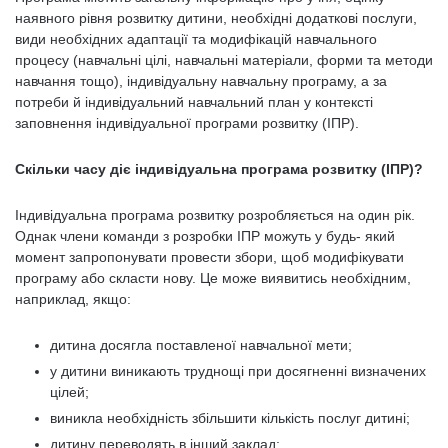
наявного рівня розвитку дитини, необхідні додаткові послуги,
види необхідних адаптації та модифікацій навчального
процесу (навчальні цілі, навчальні матеріали, форми та методи
навчання тощо), індивідуальну навчальну програму, а за
потреби й індивідуальний навчальний план у контексті
заповнення індивідуальної програми розвитку (ІПР).
Скільки часу діє індивідуальна програма розвитку (ІПР)?
Індивідуальна програма розвитку розробляється на один рік.
Однак члени команди з розробки ІПР можуть у будь- який
момент запропонувати провести збори, щоб модифікувати
програму або скласти нову. Це може виявитись необхідним,
наприклад, якщо:
дитина досягла поставленої навчальної мети;
у дитини виникають труднощі при досягненні визначених
цілей;
виникла необхідність збільшити кількість послуг дитині;
дитину переводять в інший заклад;