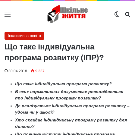
Меню
Switch
Ш
Інклюзивна освіта
Що таке індивідуальна
програма розвитку (ІПР)?
30.04.2018
9 337
Що таке індивідуальна програма розвитку?
В яких нормативних документах розповідається
про індивідуальну програму розвитку?
Де реалізується індивідуальна програма розвитку –
удома чи у школі?
Хто складає індивідуальну програму розвитку для
дитини?
Що повинна містити індивідуальна програма