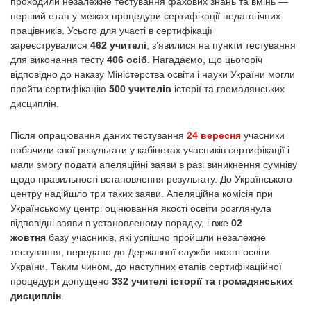
проходили незалежне тестування фахових знань та вмінь —
перший етап у межах процедури сертифікації педагогічних
працівників. Усього для участі в сертифікації
зареєструвалися
462 учителі
, з’явилися на пункти тестування
для виконання тесту
406 осіб
. Нагадаємо, що цьогоріч
відповідно до наказу Міністерства освіти і науки України могли
пройти сертифікацію
500 учителів
історії та громадянських
дисциплін.
Після опрацювання даних тестування
24 вересня
учасники
побачили свої результати у кабінетах учасників сертифікації і
мали змогу подати апеляційні заяви в разі виникнення сумніву
щодо правильності встановлення результату. До Українського
центру надійшло три таких заяви. Апеляційна комісія при
Українському центрі оцінювання якості освіти розглянула
відповідні заяви в установленому порядку, і вже
02
жовтня
базу учасників, які успішно пройшли незалежне
тестування, передано до Державної служби якості освіти
України. Таким чином, до наступних етапів сертифікаційної
процедури допущено
332 учителі історії та громадянських
дисциплін
.