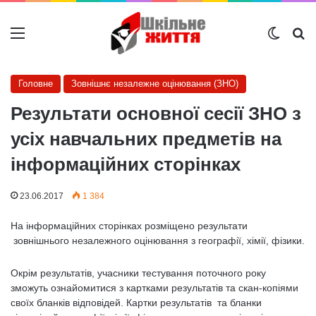
Меню
Switch
Ш
Головне
Зовнішнє незалежне оцінювання (ЗНО)
Результати основної сесії ЗНО з
усіх навчальних предметів на
інформаційних сторінках
23.06.2017
1 384
На інформаційних сторінках розміщено результати
зовнішнього незалежного оцінювання з географії, хімії, фізики.
Окрім результатів, учасники тестування поточного року
зможуть ознайомитися з картками результатів та скан-копіями
своїх бланків відповідей.
Картки результатів та бланки