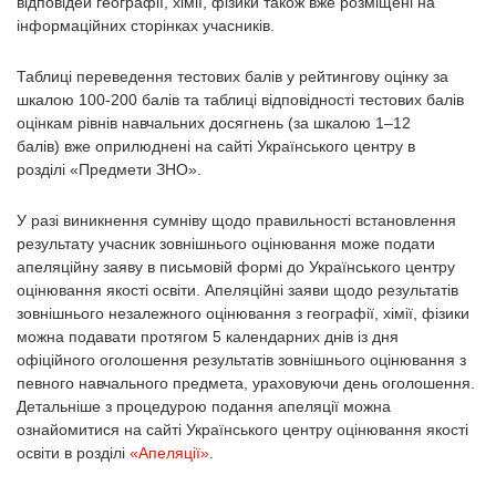
відповідей географії, хімії, фізики також вже розміщені на
інформаційних сторінках учасників.
Таблиці переведення тестових балів у рейтингову оцінку за
шкалою 100-200 балів та таблиці відповідності тестових балів
оцінкам рівнів навчальних досягнень (за шкалою 1–12
балів) вже оприлюднені на сайті Українського центру в
розділі «Предмети ЗНО».
У разі виникнення сумніву щодо правильності встановлення
результату учасник зовнішнього оцінювання може подати
апеляційну заяву в письмовій формі до Українського центру
оцінювання якості освіти. Апеляційні заяви щодо результатів
зовнішнього незалежного оцінювання з географії, хімії, фізики
можна подавати протягом 5 календарних днів із дня
офіційного оголошення результатів зовнішнього оцінювання з
певного навчального предмета, ураховуючи день оголошення.
Детальніше з процедурою подання апеляції можна
ознайомитися на сайті Українського центру оцінювання якості
освіти в розділі
«Апеляції»
.