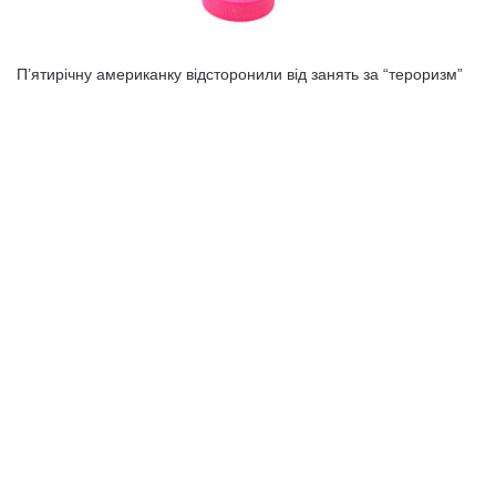
П’ятирічну американку відсторонили від занять за “тероризм”