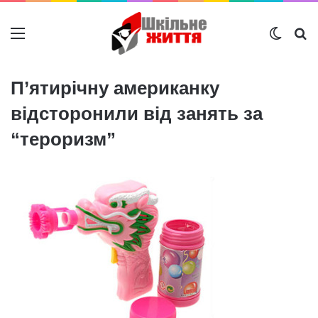
Меню
Switch
Ш
П’ятирічну американку
відсторонили від занять за
“тероризм”