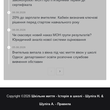
законопроєкт МОН про п’ятирічний термін дії
сертифіката
06.08.2026
20% до зарплати вчителям: Кабмін визначив ключові
рішення перед стартом навчального року
06.08.2026
Чи скасовує новий наказ МОН групи результатів?
Юридичний аналіз нової системи оцінювання
05.08.2026
Вчителька випала з вікна під час миття вікон у школі
Одеси: департамент освіти розпочне службове
вивчення обставин
Попередня
Наступна
сторінка
сторінка
Copyright ©2026
Шкільне життя -
Історія в школі -
Шуліга Н. &
Шуліга А. -
Правила