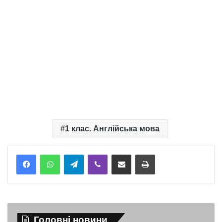
1 клас. Англійська мова
Telegram
Viber
Надіслати електронною поштою
Надрукувати
Головні новини