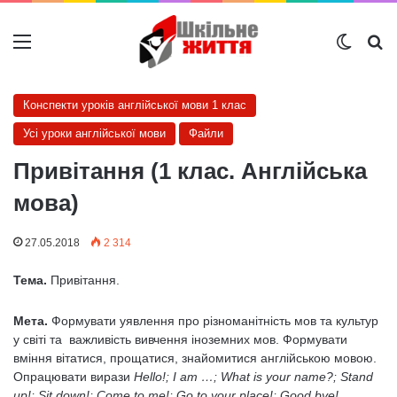
Меню
Switch
Ш
Конспекти уроків англійської мови 1 клас
Усі уроки англійської мови
Файли
Привітання (1 клас. Англійська
мова)
27.05.2018
2 314
Тема
.
Привітання.
Мета.
Формувати уявлення про різноманітність мов та культур
у світі та важливість вивчення іноземних мов. Формувати
вміння вітатися, прощатися, знайомитися англійською мовою.
Опрацювати вирази
Hello
!;
I
am
…;
What
is
your
name
?;
Stand
up!; Sit down!; Come to me!; Go to your place!; Good bye!