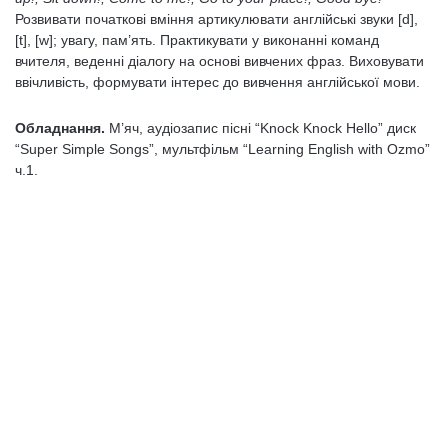
Розвивати початкові вміння артикулювати англійські звуки [d],
[t], [w]; увагу, пам’ять. Практикувати у виконанні команд
вчителя, веденні діалогу на основі вивчених фраз. Виховувати
ввічливість, формувати інтерес до вивчення англійської мови.
Обладнання.
М’яч, аудіозапис пісні “Knock Knock Hello” диск
“Super Simple Songs”, мультфільм “Learning English with Ozmo”
ч.1.