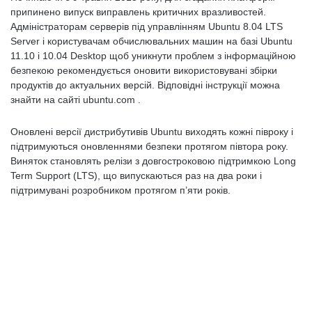
припинено випуск виправлень критичних вразливостей.
Адміністраторам серверів під управлінням Ubuntu 8.04 LTS
Server і користувачам обчислювальних машин на базі Ubuntu
11.10 і 10.04 Desktop щоб уникнути проблем з інформаційною
безпекою рекомендується оновити використовувані збірки
продуктів до актуальних версій. Відповідні інструкції можна
знайти на сайті ubuntu.com .
Оновлені версії дистрибутивів Ubuntu виходять кожні півроку і
підтримуються оновленнями безпеки протягом півтора року.
Виняток становлять релізи з довгостроковою підтримкою Long
Term Support (LTS), що випускаються раз на два роки і
підтримувані розробником протягом п’яти років.