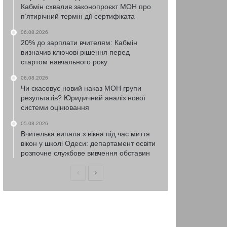
Кабмін схвалив законопроєкт МОН про
п’ятирічний термін дії сертифіката
06.08.2026
20% до зарплати вчителям: Кабмін
визначив ключові рішення перед
стартом навчального року
06.08.2026
Чи скасовує новий наказ МОН групи
результатів? Юридичний аналіз нової
системи оцінювання
05.08.2026
Вчителька випала з вікна під час миття
вікон у школі Одеси: департамент освіти
розпочне службове вивчення обставин
Попередня
Наступна
сторінка
сторінка