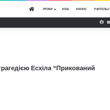
ГОЛОВНА
УРОКИ
НУШ
АНОНС
УЧИТЕЛЬС
Fac
трагедією Есхіла “Прикований