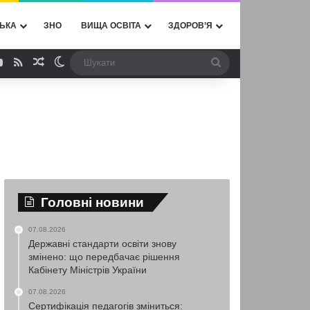
ЬКА
ЗНО
ВИЩА ОСВІТА
ЗДОРОВ’Я
ebook
YouTube
RSS
Випадкова стаття
Switch skin
Шукати
Головні новини
07.08.2026
Державні стандарти освіти знову
змінено: що передбачає рішення
Кабінету Міністрів України
07.08.2026
Сертифікація педагогів зміниться: