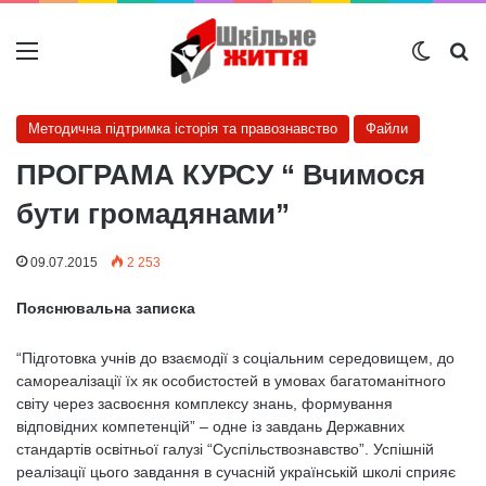
Меню
Switch
Ш
Методична підтримка історія та правознавство
Файли
ПРОГРАМА КУРСУ “ Вчимося
бути громадянами”
09.07.2015
2 253
Пояснювальна записка
“Підготовка учнів до взаємодії з соціальним середовищем, до
самореалізації їх як особистостей в умовах багатоманітного
світу через засвоєння комплексу знань, формування
відповідних компетенцій” – одне із завдань Державних
стандартів освітньої галузі “Суспільствознавство”. Успішній
реалізації цього завдання в сучасній українській школі сприяє