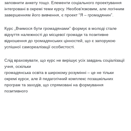
заповнити анкету тощо. Елементи соціального проектування
інтегровані в окремі теми курсу. Необов’язковим, але логічним
завершенням його вивчення, є проект “Я – громадянин”.
Курс „Вчимося бути громадянами” формує в молоді стале
відчуття належності до місцевої громади та позитивне
відношення до громадянських цінностей, що є запорукою
успішної самореалізації особистості.
Слід враховувати, що курс не вирішує усіх завдань соціалізації
учня, оскільки
громадянська освіта в широкому розумінні – це не тільки
окремі курси, але й педагогічний комплекс позашкільних
програм та заходів, що спрямовані на формування
позитивного