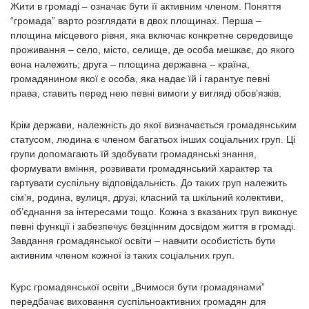
Жити в громаді – означає бути її активним членом. Поняття
“громада” варто розглядати в двох площинах. Перша –
площина місцевого рівня, яка включає конкретне середовище
проживання – село, місто, селище, де особа мешкає, до якого
вона належить; друга – площина державна – країна,
громадянином якої є особа, яка надає їй і гарантує певні
права, ставить перед нею певні вимоги у вигляді обов’язків.
Крім держави, належність до якої визначається громадянським
статусом, людина є членом багатьох інших соціальних груп. Ці
групи допомагають їй здобувати громадянські знання,
формувати вміння, розвивати громадянський характер та
гартувати суспільну відповідальність. До таких груп належить
сім’я, родина, вулиця, друзі, класний та шкільний колективи,
об’єднання за інтересами тощо. Кожна з вказаних груп виконує
певні функції і забезпечує безцінним досвідом життя в громаді.
Завдання громадянської освіти – навчити особистість бути
активним членом кожної із таких соціальних груп.
Курс громадянської освіти „Вчимося бути громадянами”
передбачає виховання суспільноактивних громадян для