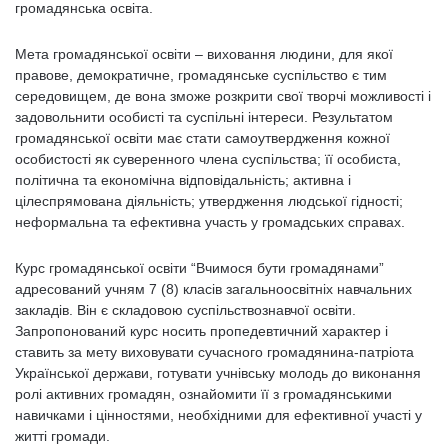
громадянська освіта.
Мета громадянської освіти – виховання людини, для якої
правове, демократичне, громадянське суспільство є тим
середовищем, де вона зможе розкрити свої творчі можливості і
задовольнити особисті та суспільні інтереси. Результатом
громадянської освіти має стати самоутвердження кожної
особистості як суверенного члена суспільства; її особиста,
політична та економічна відповідальність; активна і
цілеспрямована діяльність; утвердження людської гідності;
неформальна та ефективна участь у громадських справах.
Курс громадянської освіти “Вчимося бути громадянами”
адресований учням 7 (8) класів загальноосвітніх навчальних
закладів. Він є складовою суспільствознавчої освіти.
Запропонований курс носить пропедевтичний характер і
ставить за мету виховувати сучасного громадянина-патріота
Української держави, готувати учнівську молодь до виконання
ролі активних громадян, ознайомити її з громадянськими
навичками і цінностями, необхідними для ефективної участі у
житті громади.