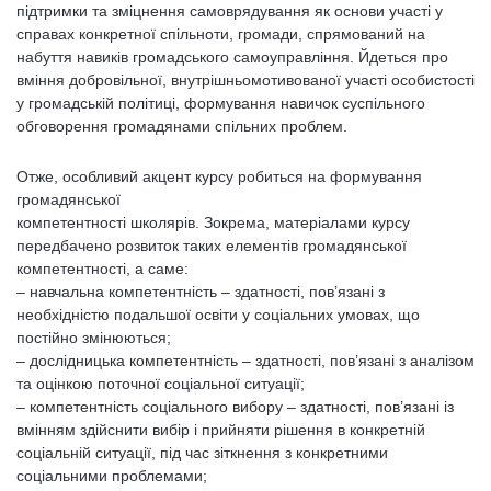
підтримки та зміцнення самоврядування як основи участі у
справах конкретної спільноти, громади, спрямований на
набуття навиків громадського самоуправління. Йдеться про
вміння добровільної, внутрішньомотивованої участі особистості
у громадській політиці, формування навичок суспільного
обговорення громадянами спільних проблем.
Отже, особливий акцент курсу робиться на формування
громадянської
компетентності школярів. Зокрема, матеріалами курсу
передбачено розвиток таких елементів громадянської
компетентності, а саме:
– навчальна компетентність – здатності, пов’язані з
необхідністю подальшої освіти у соціальних умовах, що
постійно змінюються;
– дослідницька компетентність – здатності, пов’язані з аналізом
та оцінкою поточної соціальної ситуації;
– компетентність соціального вибору – здатності, пов’язані із
вмінням здійснити вибір і прийняти рішення в конкретній
соціальній ситуації, під час зіткнення з конкретними
соціальними проблемами;