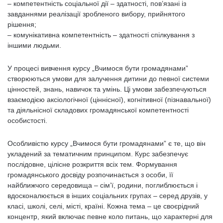
– компетентність соціальної дії – здатності, пов’язані із
завданнями реалізації зробленого вибору, прийнятого
рішення;
– комунікативна компетентність – здатності спілкування з
іншими людьми.
У процесі вивчення курсу „Вчимося бути громадянами”
створюються умови для залучення дитини до певної системи
цінностей, знань, навичок та умінь. Ці умови забезпечуються
взаємодією аксіологічної (ціннісної), когнітивної (пізнавальної)
та діяльнісної складових громадянської компетентності
особистості.
Особливістю курсу „Вчимося бути громадянами” є те, що він
укладений за тематичним принципом. Курс забезпечує
послідовне, цілісне розкриття всіх тем. Формування
громадянського досвіду розпочинається з особи, її
найближчого середовища – сім’ї, родини, поглиблюється і
вдосконалюється в інших соціальних групах – серед друзів, у
класі, школі, селі, місті, країні. Кожна тема – це своєрідний
концентр, який включає певне коло питань, що характерні для