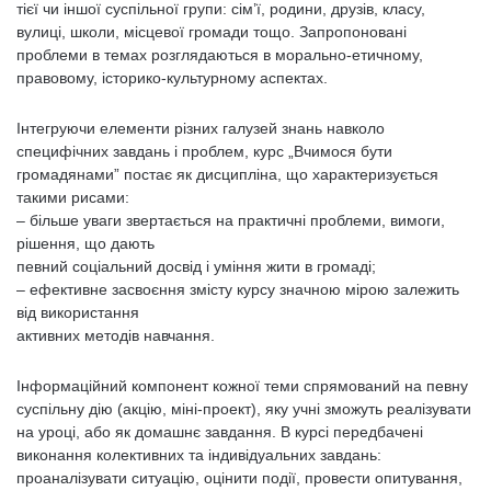
тієї чи іншої суспільної групи: сім’ї, родини, друзів, класу,
вулиці, школи, місцевої громади тощо. Запропоновані
проблеми в темах розглядаються в морально-етичному,
правовому, історико-культурному аспектах.
Інтегруючи елементи різних галузей знань навколо
специфічних завдань і проблем, курс „Вчимося бути
громадянами” постає як дисципліна, що характеризується
такими рисами:
– більше уваги звертається на практичні проблеми, вимоги,
рішення, що дають
певний соціальний досвід і уміння жити в громаді;
– ефективне засвоєння змісту курсу значною мірою залежить
від використання
активних методів навчання.
Інформаційний компонент кожної теми спрямований на певну
суспільну дію (акцію, міні-проект), яку учні зможуть реалізувати
на уроці, або як домашнє завдання. В курсі передбачені
виконання колективних та індивідуальних завдань:
проаналізувати ситуацію, оцінити події, провести опитування,