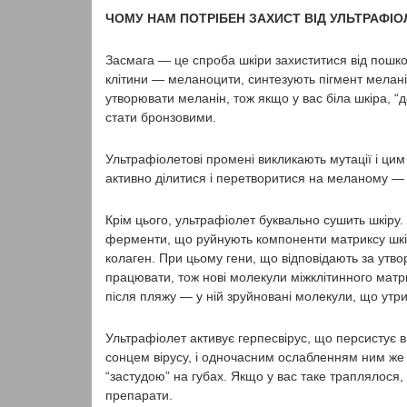
ЧОМУ НАМ ПОТРІБЕН ЗАХИСТ ВІД УЛЬТРАФІО
Засмага — це спроба шкіри захиститися від пошк
клітини — меланоцити, синтезують пігмент меланін
утворювати меланін, тож якщо у вас біла шкіра, “
стати бронзовими.
Ультрафіолетові промені викликають мутації і цим
активно ділитися і перетворитися на меланому — 
Крім цього, ультрафіолет буквально сушить шкіру
ферменти, що руйнують компоненти матриксу шкіри,
колаген. При цьому гени, що відповідають за утво
працювати, тож нові молекули міжклітинного матр
після пляжу — у ній зруйновані молекули, що утр
Ультрафіолет активує герпесвірус, що персистує в
сонцем вірусу, і одночасним ослабленням ним же і
“застудою” на губах. Якщо у вас таке траплялося, 
препарати.