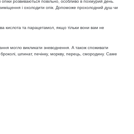
і опіки розвиваються повільно, особливо в похмурий день.
 приміщення і охолодити опік. Допоможе прохолодний душ чи
а кислота та парацетамол, якщо тільки вони вам не
івання могло викликати зневоднення. А також споживати
: броколі, шпинат, печінку, моркву, перець, смородину. Саме