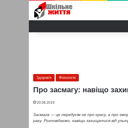
Здоров'я
Фізіологія
Про засмагу: навіщо зах
20.06.2019
Засмага — це передусім не про красу, а про змор
раку. Розповідаємо, навіщо захищатися від уль