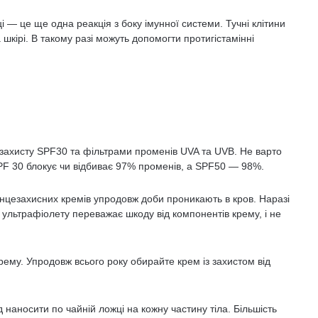
і — це ще одна реакція з боку імунної системи. Тучні клітини
 шкірі. В такому разі можуть допомогти протигістамінні
захисту SPF30 та фільтрами променів UVA та UVB. Не варто
PF 30 блокує чи відбиває 97% променів, а SPF50 — 98%.
нцезахисних кремів упродовж доби проникають в кров. Наразі
 ультрафіолету переважає шкоду від компонентів крему, і не
рему. Упродовж всього року обирайте крем із захистом від
наносити по чайній ложці на кожну частину тіла. Більшість