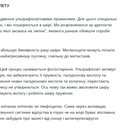
ЛЕТУ
одження ультрафіолетовими променями. Для цього спеціальні
, і він поширюється в шкірі. Ми розрізняємося за здатністю
до якої засмага не липне”, якомога раніше облиште спроби
 збільшує ймовірність раку шкіри. Меланоцити можуть почати
найагресивнішу пухлину, схильну до метастазів.
. Цей процес називається фотостаріння. Ультрафіолет активує
 які забезпечують її пружність: гіалуронову кислоту та
рення нових гіалуронової кислоти та колагену, перестають
иксу не утворюються. Ось чому так важко зволожити шкіру
имують вологу і роблять шкіру пружною.
 клітинах епітелію чи лімфоцитах. Саме через активацію
мунної системи відпустка в горах чи на морі буває зіпсована
не забудьте про захист від сонця і антигерпесвірусні