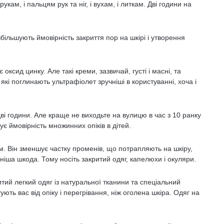
кам, і пальцям рук та ніг, і вухам, і литкам. Дві години на
більшують ймовірність закриття пор на шкірі і утворення
сид цинку. Але такі креми, зазвичай, густі і масні, та
кі поглинають ультрафіолет зручніші в користуванні, хоча і
ві години. Але краще не виходьте на вулицю в час з 10 ранку
є ймовірність множинних опіків в дітей.
. Він зменшує частку променів, що потрапляють на шкіру,
ніша шкода. Тому носіть закритий одяг, капелюхи і окуляри.
ий легкий одяг із натуральної тканини та спеціальний
ть вас від опіку і перегрівання, ніж оголена шкіра. Одяг на