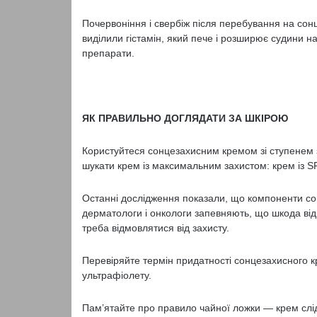
Почервоніння і свербіж після перебування на сонц
виділили гістамін, який пече і розширює судини на
препарати.
ЯК ПРАВИЛЬНО ДОГЛЯДАТИ ЗА ШКІРОЮ
Користуйтеся сонцезахисним кремом зі ступенем 
шукати крем із максимальним захистом: крем із S
Останні дослідження показали, що компоненти со
дерматологи і онкологи запевняють, що шкода від
треба відмовлятися від захисту.
Перевіряйте термін придатності сонцезахисного к
ультрафіолету.
Пам’ятайте про правило чайної ложки — крем слід 