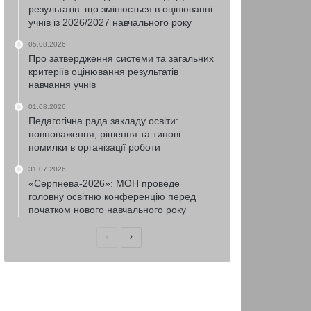
результатів: що змінюється в оцінюванні
учнів із 2026/2027 навчального року
05.08.2026
Про затвердження системи та загальних
критеріїв оцінювання результатів
навчання учнів
01.08.2026
Педагогічна рада закладу освіти:
повноваження, рішення та типові
помилки в організації роботи
31.07.2026
«Серпнева-2026»: МОН проведе
головну освітню конференцію перед
початком нового навчального року
Попередня
Наступна
сторінка
сторінка