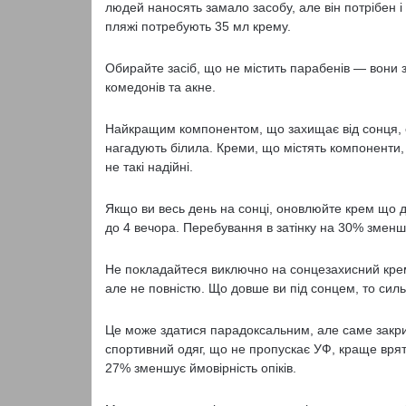
людей наносять замало засобу, але він потрібен і ру
пляжі потребують 35 мл крему.
Обирайте засіб, що не містить парабенів — вони з
комедонів та акне.
Найкращим компонентом, що захищає від сонця, є ок
нагадують білила. Креми, що містять компоненти, я
не такі надійні.
Якщо ви весь день на сонці, оновлюйте крем що д
до 4 вечора. Перебування в затінку на 30% зменшу
Не покладайтеся виключно на сонцезахисний крем
але не повністю. Що довше ви під сонцем, то силь
Це може здатися парадоксальним, але саме закрит
спортивний одяг, що не пропускає УФ, краще врятую
27% зменшує ймовірність опіків.