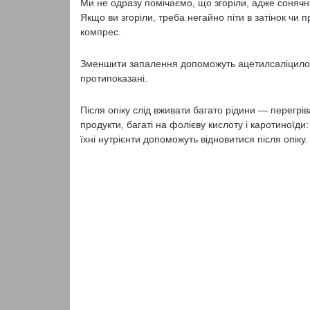
Ми не одразу помічаємо, що згоріли, адже сонячн
Якщо ви згоріли, треба негайно піти в затінок чи
компрес.
Зменшити запалення допоможуть ацетилсаліцилов
протипоказані.
Після опіку слід вживати багато рідини — перегр
продукти, багаті на фолієву кислоту і каротиноїди
їхні нутрієнти допоможуть відновитися після опіку.