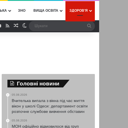
ЬКА
ЗНО
ВИЩА ОСВІТА
ЗДОРОВ’Я
ebook
YouTube
RSS
Випадкова стаття
Switch skin
Шукати
Головні новини
05.08.2026
Вчителька випала з вікна під час миття
вікон у школі Одеси: департамент освіти
розпочне службове вивчення обставин
05.08.2026
МОН офіційно відмовилося від груп