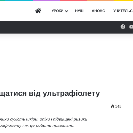
ГОЛОВНА
УРОКИ
НУШ
АНОНС
УЧИТЕЛЬС
Fac
ищатися від ультрафіолету
145
шки сухість шкіри, опіки і підвищені ризики
трафіолету і як це робити правильно.