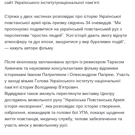
сайт Українського інститутунаціональної пам’яті.
Стрічка у двох частинах розповідає про історію Української
повстанської армії крізь призму свідчень 34 очевидців. “Ми
пропонуємо подивитися на український повстанський рух з
перспективи “простих людей”. Усні історії дають змогу відчути
атмосферу та дух епохи, зануритися у вир бурхливих подій”,
— кажуть автори фільму.
Після кінопоказу запланована зустріч із режисером Тарасом
Химичем та науковими консультантами фільму відомими
істориками Іваном Патриляком і Олександром Пагірею. Участь
у заході візьме Голова Українського інституту національної
пам’яті історик Володимир В’ятрович.
Відвідувачі також зможуть переглянути виставку Центру
досліджень визвольного руху “Українська Повстанська Армія:
історія нескорених”, яка розповідає про історію створення,
озброєння, командирів та головні бої УПА, показує щоденне
життя повстанців, медичну службу, тилове забезпечення та
участь жінок у визвольному русі.