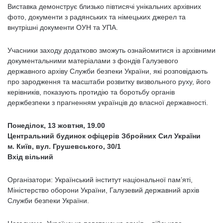
Виставка демонструє близько півтисячі унікальних архівних
фото, документи з радянських та німецьких джерел та
внутрішні документи ОУН та УПА.
Учасники заходу додатково зможуть ознайомитися із архівними
документальними матеріалами з фондів Галузевого
державного архіву Служби безпеки України, які розповідають
про зародження та масштаби розвитку визвольного руху, його
керівників, показують протидію та боротьбу органів
держбезпеки з прагненням українців до власної державності.
Понеділок, 13 жовтня, 19.00
Центральний будинок офіцерів Збройних Сил України
м. Київ, вул. Грушевського, 30/1
Вхід вільний
Організатори: Український інститут національної пам’яті,
Міністерство оборони України, Галузевий державний архів
Служби безпеки України.