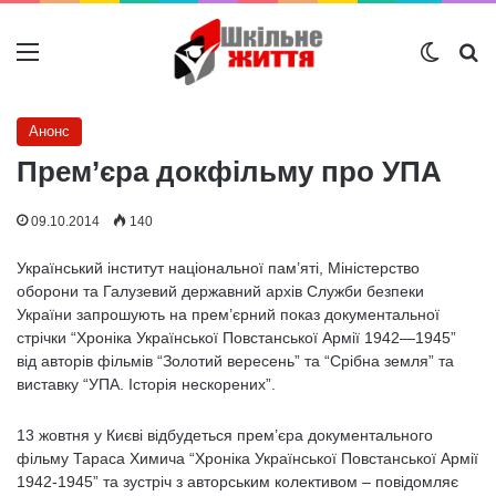
Меню
Switch
Ш
Анонс
Прем’єра докфільму про УПА
09.10.2014
140
Український інститут національної пам’яті, Міністерство
оборони та Галузевий державний архів Служби безпеки
України запрошують на прем’єрний показ документальної
стрічки “Хроніка Української Повстанської Армії 1942—1945”
від авторів фільмів “Золотий вересень” та “Срібна земля” та
виставку “УПА. Історія нескорених”.
13 жовтня у Києві відбудеться прем’єра документального
фільму Тараса Химича “Хроніка Української Повстанської Армії
1942-1945” та зустріч з авторським колективом – повідомляє