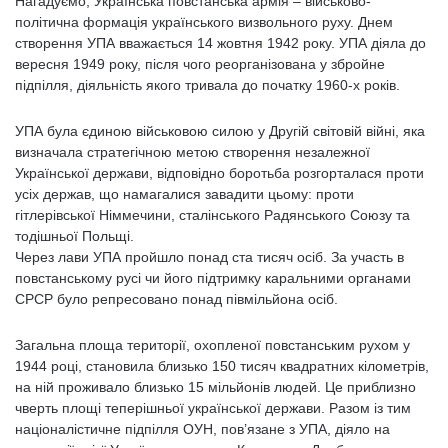
Нагадуємо, Українська повстанська армія – військово-
політична формація українського визвольного руху. Днем
створення УПА вважається 14 жовтня 1942 року. УПА діяла до
вересня 1949 року, після чого реорганізована у збройне
підпілля, діяльність якого тривала до початку 1960-х років.
УПА була єдиною військовою силою у Другій світовій війні, яка
визначала стратегічною метою створення незалежної
Української держави, відповідно боротьба розгорталася проти
усіх держав, що намагалися завадити цьому: проти
гітлерівської Німмечини, сталінського Радянського Союзу та
тодішньої Польщі.
Через лави УПА пройшло понад ста тисяч осіб. За участь в
повстанському русі чи його підтримку каральними органами
СРСР було репресовано понад півмільйона осіб.
Загальна площа території, охопленої повстанським рухом у
1944 році, становила близько 150 тисяч квадратних кілометрів,
на ній проживало близько 15 мільйонів людей. Це приблизно
чверть площі теперішньої української держави. Разом із тим
націоналістичне підпілля ОУН, пов’язане з УПА, діяло на