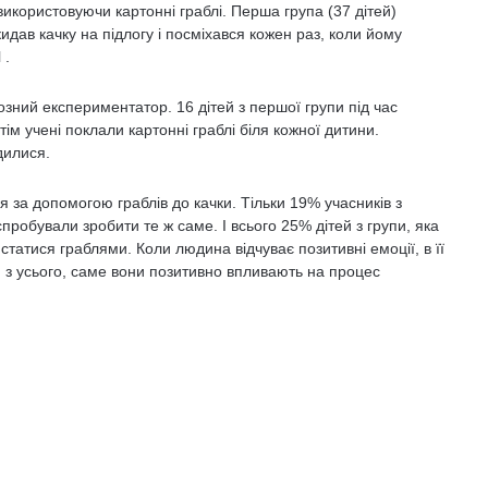
використовуючи картонні граблі. Перша група (37 дітей)
дав качку на підлогу і посміхався кожен раз, коли йому
 .
зний експериментатор. 16 дітей з першої групи під час
ім учені поклали картонні граблі біля кожної дитини.
дилися.
я за допомогою граблів до качки. Тільки 19% учасників з
пробували зробити те ж саме. І всього 25% дітей з групи, яка
атися граблями. Коли людина відчуває позитивні емоції, в її
 з усього, саме вони позитивно впливають на процес