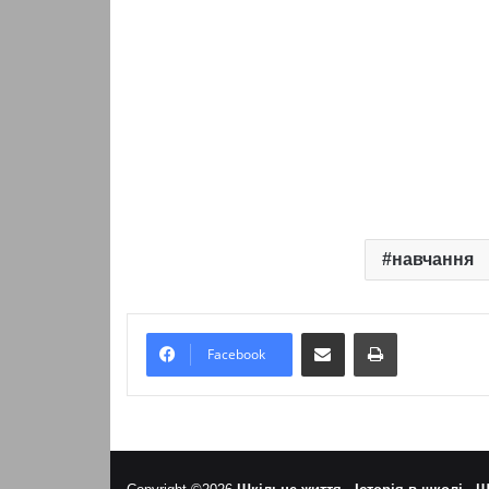
навчання
Надіслати електронною поштою
Надрукувати
Facebook