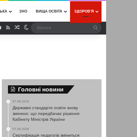
ЬКА
ЗНО
ВИЩА ОСВІТА
ЗДОРОВ’Я
ebook
YouTube
RSS
Випадкова стаття
Switch skin
Шукати
Головні новини
07.08.2026
Державні стандарти освіти знову
змінено: що передбачає рішення
Кабінету Міністрів України
07.08.2026
Сертифікація педагогів зміниться: