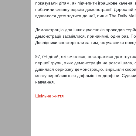
показували дітям, як підчепити іграшкове каченя, 
побачили смішну версію демонстрації. Дорослий ки
вдавалося дотягнутися до неї, пише The Daily Mail
Демонстрацію для інших учасників проводив серйо
демонстрації засміялися, принаймні, один раз. Пот
Дослідники спостерігали за тим, як учасники пово
97,7% дітей, які сміялися, постаралися дотягнутис
першої групи, яких демонстрація не розсмішила, с
дивилася серйозну демонстрацію, вирішили скорист
мозку виробляються дофамін і ендорфіни. Судячи
навчання.
Шкільне життя