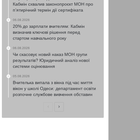
Кабмін схвалив законопроєкт МОН про
п’ятирічний термін дії сертифіката
06.08.2026
20% до зарплати вчителям: Кабмін
визначив ключові рішення перед
стартом навчального року
06.08.2026
Чи скасовує новий наказ МОН групи
результатів? Юридичний аналіз нової
системи оцінювання
05.08.2026
Вчителька випала з вікна під час миття
вікон у школі Одеси: департамент освіти
розпочне службове вивчення обставин
Попередня
Наступна
сторінка
сторінка