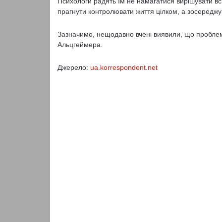
Психологи радять їм не намагатися вирішувати всі
прагнути контролювати життя цілком, а зосереджу
Зазначимо, нещодавно вчені виявили, що проблем
Альцгеймера.
Джерело:
ua.korrespondent.net