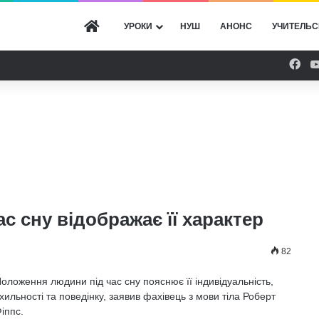
ГОЛОВНА
УРОКИ
НУШ
АНОНС
УЧИТЕЛЬС
Fac
 сну відображає її характер
82
оложення людини під час сну пояснює її індивідуальність,
хильності та поведінку, заявив фахівець з мови тіла Роберт
іппс.