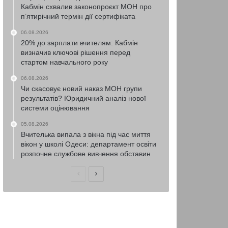
Кабмін схвалив законопроєкт МОН про
п’ятирічний термін дії сертифіката
06.08.2026
20% до зарплати вчителям: Кабмін
визначив ключові рішення перед
стартом навчального року
06.08.2026
Чи скасовує новий наказ МОН групи
результатів? Юридичний аналіз нової
системи оцінювання
05.08.2026
Вчителька випала з вікна під час миття
вікон у школі Одеси: департамент освіти
розпочне службове вивчення обставин
Попередня
Наступна
сторінка
сторінка