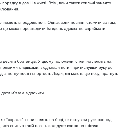
 порядку в домі і в житті. Втім, вони також схильні занадто
вилювання.
очивають впродовж ночі. Однак вони повинні стежити за тим,
же це може перешкодити їм вдень адекватно сприймати
з десяти британців. У цьому положенні сплячий лежить на
о прямими кінцівками, з’єднавши ноги і притиснувши руку до
ів, негнучкості і впертості. Люди, які мають цю позу, прагнуть
 дати м’язам відпочити.
як “спраглі”: вони сплять на боці, витягнувши руки вперед,
яка спить в такій позі, також дуже схожа на втікача.