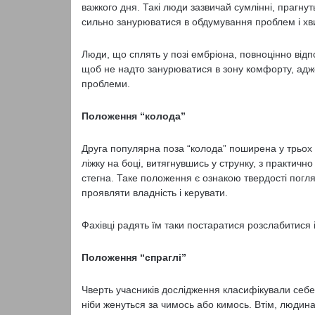
важкого дня. Такі люди зазвичай сумлінні, прагнуть
сильно занурюватися в обдумування проблем і х
Люди, що сплять у позі ембріона, повноцінно відп
щоб не надто занурюватися в зону комфорту, ад
проблеми.
Положення “колода”
Друга популярна поза “колода” поширена у трьох 
ліжку на боці, витягнувшись у струнку, з практичн
стегна. Таке положення є ознакою твердості погляд
проявляти владність і керувати.
Фахівці радять їм таки постаратися розслабитися і
Положення “спраглі”
Чверть учасників дослідження класифікували себе 
ніби женуться за чимось або кимось. Втім, людина, 