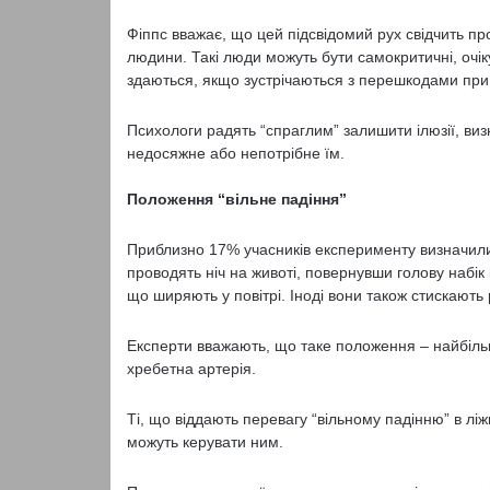
Фіппс вважає, що цей підсвідомий рух свідчить пр
людини. Такі люди можуть бути самокритичні, очік
здаються, якщо зустрічаються з перешкодами при
Психологи радять “спраглим” залишити ілюзії, виз
недосяжне або непотрібне їм.
Положення “вільне падіння”
Приблизно 17% учасників експерименту визначили 
проводять ніч на животі, повернувши голову набік
що ширяють у повітрі. Іноді вони також стискають
Експерти вважають, що таке положення – найбільш 
хребетна артерія.
Ті, що віддають перевагу “вільному падінню” в ліжк
можуть керувати ним.