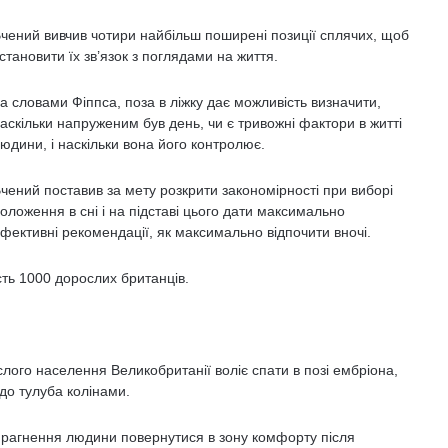
чений вивчив чотири найбільш поширені позиції сплячих, щоб
становити їх зв’язок з поглядами на життя.
а словами Фіппса, поза в ліжку дає можливість визначити,
аскільки напруженим був день, чи є тривожні фактори в житті
юдини, і наскільки вона його контролює.
чений поставив за мету розкрити закономірності при виборі
оложення в сні і на підставі цього дати максимально
фективні рекомендації, як максимально відпочити вночі.
ть 1000 дорослих британців.
ого населення Великобританії воліє спати в позі ембріона,
до тулуба колінами.
прагнення людини повернутися в зону комфорту після