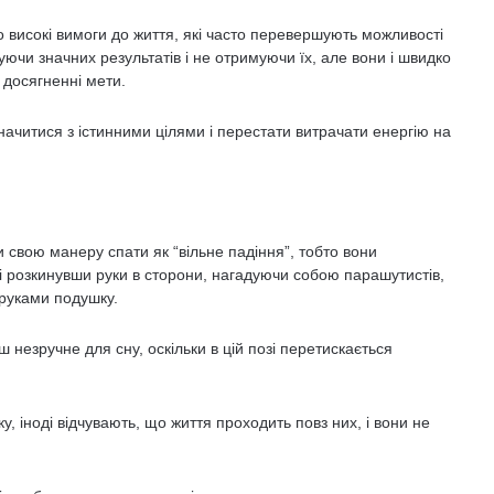
о високі вимоги до життя, які часто перевершують можливості
уючи значних результатів і не отримуючи їх, але вони і швидко
 досягненні мети.
начитися з істинними цілями і перестати витрачати енергію на
свою манеру спати як “вільне падіння”, тобто вони
 і розкинувши руки в сторони, нагадуючи собою парашутистів,
 руками подушку.
незручне для сну, оскільки в цій позі перетискається
у, іноді відчувають, що життя проходить повз них, і вони не