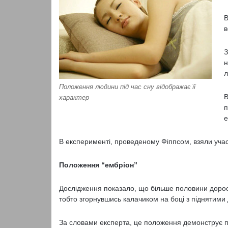
В
в
З
н
л
Положення людини під час сну відображає її
В
характер
п
е
В експерименті, проведеному Фіппсом, взяли учас
Положення “ембріон”
Дослідження показало, що більше половини доросл
тобто згорнувшись калачиком на боці з піднятими 
За словами експерта, це положення демонструє 