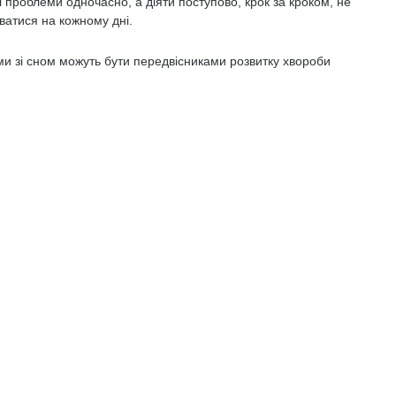
 проблеми одночасно, а діяти поступово, крок за кроком, не
ватися на кожному дні.
и зі сном можуть бути передвісниками розвитку хвороби