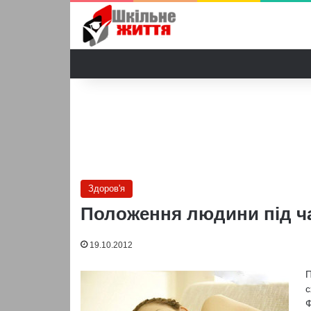
Здоров'я
Положення людини під час
19.10.2012
П
с
Ф