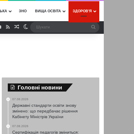
ЬКА
ЗНО
ВИЩА ОСВІТА
ЗДОРОВ’Я
ebook
YouTube
RSS
Випадкова стаття
Switch skin
Шукати
Головні новини
07.08.2026
Державні стандарти освіти знову
змінено: що передбачає рішення
Кабінету Міністрів України
07.08.2026
Сертифікація педагогів зміниться: