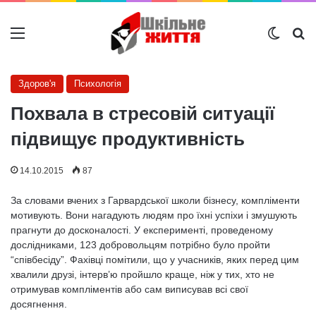
Меню
Switch
Ш
Здоров'я
Психологія
Похвала в стресовій ситуації
підвищує продуктивність
14.10.2015
87
За словами вчених з Гарвардської школи бізнесу, компліменти
мотивують. Вони нагадують людям про їхні успіхи і змушують
прагнути до досконалості. У експерименті, проведеному
дослідниками, 123 добровольцям потрібно було пройти
“співбесіду”. Фахівці помітили, що у учасників, яких перед цим
хвалили друзі, інтерв’ю пройшло краще, ніж у тих, хто не
отримував компліментів або сам виписував всі свої
досягнення.