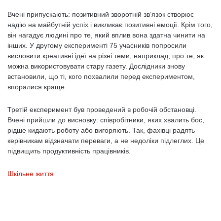
Вчені припускають: позитивний зворотній зв’язок створює
надію на майбутній успіх і викликає позитивні емоції. Крім того,
він нагадує людині про те, який вплив вона здатна чинити на
інших. У другому експерименті 75 учасників попросили
висловити креативні ідеї на різні теми, наприклад, про те, як
можна використовувати стару газету. Дослідники знову
встановили, що ті, кого похвалили перед експериментом,
впоралися краще.
Третій експеримент був проведений в робочій обстановці.
Вчені прийшли до висновку: співробітники, яких хвалить бос,
рідше кидають роботу або вигоряють. Так, фахівці радять
керівникам відзначати переваги, а не недоліки підлеглих. Це
підвищить продуктивність працівників.
Шкільне життя