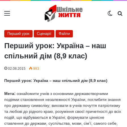
Меню
Switch
Ш
Перший урок
Сценарії
Файли
Перший урок: Україна – наш
спільний дім (8,9 клас)
02.08.2015
993
Перший урок: Україна – наш спільний дім (8,9 клас)
Мета:
ознайомити учнів з основними державотворчими
подіями становлення незалежності України, поглибити знання
про державну символіку; виховати в учнів почуття патріотизму
та любові до рідного краю, розуміння своєї причетності до всіх
подій, що відбуваються в Україні; формувати ціннісне
ставлення до держави, суспільства, мови, сім’ї, самого себе,