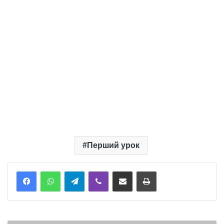
Перший урок
Telegram
Viber
Надіслати електронною поштою
Надрукувати