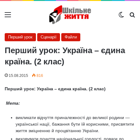
Меню
Switch
Ш
Перший урок
Сценарії
Файли
Перший урок: Україна – єдина
країна. (2 клас)
15.08.2015
816
Перший урок: Україна – єдина країна. (2 клас)
Мета:
викликати вiдчуття приналежностi до великої родини —
української нацiї, бажання бути їй корисними, присвятити
життя змiцненню й процвiтанню України.
виховувати почуття національної гордості, поваги до