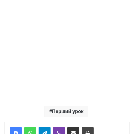
Перший урок
Telegram
Viber
Надіслати електронною поштою
Надрукувати