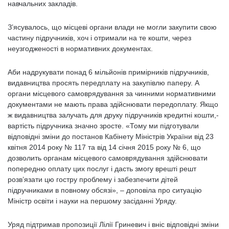
навчальних закладів.
З’ясувалось, що місцеві органи влади не могли закупити свою
частину підручників, хоч і отримали на те кошти, через
неузгодженості в нормативних документах.
Аби надрукувати понад 6 мільйонів примірників підручників,
видавництва просять передплату на закупівлю паперу. А
органи місцевого самоврядування за чинними нормативними
документами не мають права здійснювати передоплату. Якщо
ж видавництва залучать для друку підручників кредитні кошти,-
вартість підручника значно зросте. «Тому ми підготували
відповідні зміни до постанов Кабінету Міністрів України від 23
квітня 2014 року № 117 та від 14 січня 2015 року № 6, що
дозволить органам місцевого самоврядування здійснювати
попередню оплату цих послуг і дасть змогу врешті решт
розв’язати цю гостру проблему і забезпечити дітей
підручниками в повному обсязі», – доповіла про ситуацію
Міністр освіти і науки на першому засіданні Уряду.
Уряд підтримав пропозиції Лілії Гриневич і вніс відповідні зміни