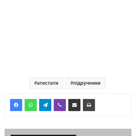
атестати
підручники
Telegram
Viber
Надіслати електронною поштою
Надрукувати