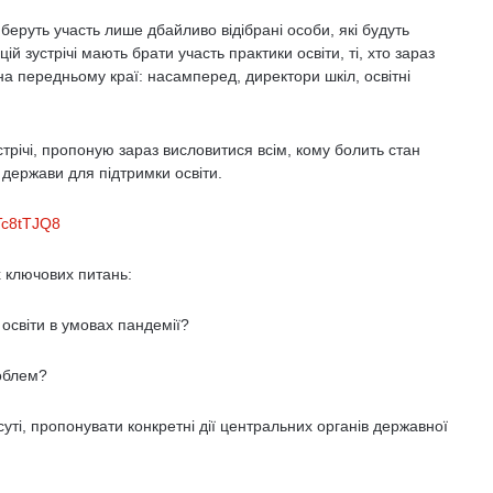
беруть участь лише дбайливо відібрані особи, які будуть
й зустрічі мають брати участь практики освіти, ті, хто зараз
на передньому краї: насамперед, директори шкіл, освітні
трічі, пропоную зараз висловитися всім, кому болить стан
ї держави для підтримки освіти.
Tc8tTJQ8
 ключових питань:
ї освіти в умовах пандемії?
облем?
ті, пропонувати конкретні дії центральних органів державної