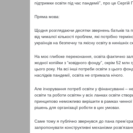
підтримки освіти під час пандемії”, про це Сергій
Пряма мова:
Щодня розглядаючи десятки звернень батьків та п
від чималої кількості проблем, які потрібно терм
українців на безпечну та якісну освіту в нинішніх 
На моє глибоке переконання, освіта фактично зал
жодної копійки з “ковідного фонду”, окрім 52 млн
цього року. На всі інші потреби освіти з цього ф
наслідків пандемії, освіта не отримала нічого.
Але ігнорування потреб освіти у фінансуванні – 
освіти та роботи освітян у всіх ланках освіти ств
принципово неможливо вирішити в рамках чинної 
рішень для організації роботи в цих умовах.
Саме тому я публічно звернувся до пана прем’єра з
запропонувати конструктивні механізми розв’язан