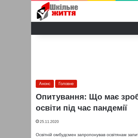
Анонс
Головне
Опитування: Що має зро
освіти під час пандемії
25.11.2020
Освітній омбудсмен запропонував освітянам запи