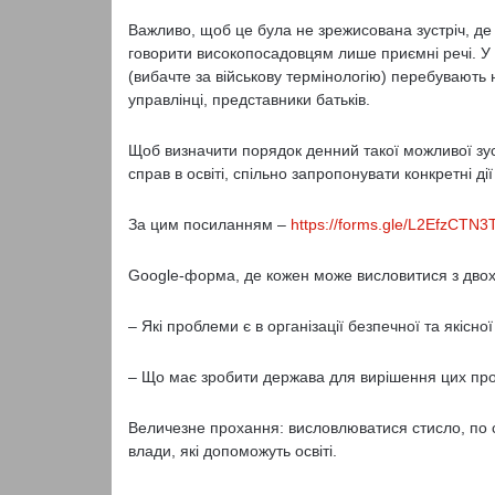
Важливо, щоб це була не зрежисована зустріч, де 
говорити високопосадовцям лише приємні речі. У ці
(вибачте за військову термінологію) перебувають 
управлінці, представники батьків.
Щоб визначити порядок денний такої можливої зус
справ в освіті, спільно запропонувати конкретні ді
За цим посиланням –
https://forms.gle/L2EfzCTN3
Google-форма, де кожен може висловитися з двох
– Які проблеми є в організації безпечної та якісно
– Що має зробити держава для вирішення цих пр
Величезне прохання: висловлюватися стисло, по су
влади, які допоможуть освіті.