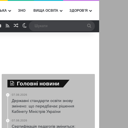
ЬКА
ЗНО
ВИЩА ОСВІТА
ЗДОРОВ’Я
ebook
YouTube
RSS
Випадкова стаття
Switch skin
Шукати
Головні новини
07.08.2026
Державні стандарти освіти знову
змінено: що передбачає рішення
Кабінету Міністрів України
07.08.2026
Сертифікація педагогів зміниться: