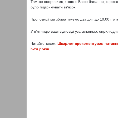
Там же попросимо, якщо є Ваше бажання, коротк
було підтримувати зв’язок.
Пропозиції ми збиратимемо два дні: до 10:00 п’ят
У п’ятницю ваші відповіді узагальнимо, оприлюдни
Читайте також:
Шкарлет прокоментував питання 
5-ти років