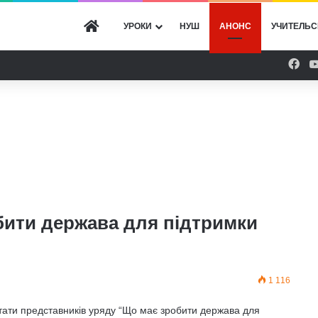
ГОЛОВНА
УРОКИ
НУШ
АНОНС
УЧИТЕЛЬС
Fac
бити держава для підтримки
1 116
тати представників уряду “Що має зробити держава для