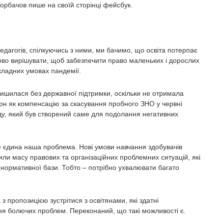
 Горбачов пише на своїй сторінці фейсбук.
едагогів, спілкуючись з ними, ми бачимо, що освіта потерпає
іново вирішувати, щоб забезпечити право маленьких і дорослих
складних умовах пандемії.
ишилася без державної підтримки, оскільки не отримала
 грн як компенсацію за скасування пробного ЗНО у червні
онду, який був створений саме для подолання негативних
не єдина наша проблема. Нові умови навчання здобувачів
орили масу правових та організаційних проблемних ситуацій, які
нормативної бази. Тобто – потрібно ухвалювати багато
 пропозицією зустрітися з освітянами, які здатні
ня болючих проблем. Переконаний, що такі можливості є.