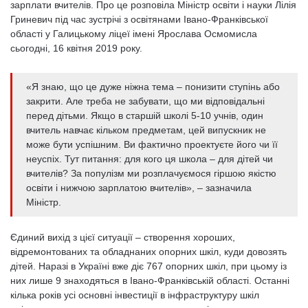
зарплати вчителів. Про це розповіла Міністр освіти і науки Лілія
Гриневич під час зустрічі з освітянами Івано-Франківської
області у Галицькому ліцеї імені Ярослава Осмомисла
сьогодні, 16 квітня 2019 року.
«Я знаю, що це дуже ніжна тема – понизити ступінь або
закрити. Але треба не забувати, що ми відповідальні
перед дітьми. Якщо в старшій школі 5-10 учнів, один
вчитель навчає кільком предметам, цей випускник не
може бути успішним. Ви фактично проектуєте його чи її
неуспіх. Тут питання: для кого ця школа – для дітей чи
вчителів? За популізм ми розплачуємося гіршою якістю
освіти і нижчою зарплатою вчителів», – зазначила
Міністр.
Єдиний вихід з цієї ситуації – створення хороших,
відремонтованих та обладнаних опорних шкіл, куди довозять
дітей. Наразі в Україні вже діє 767 опорних шкіл, при цьому із
них лише 9 знаходяться в Івано-Франківській області. Останні
кілька років усі основні інвестиції в інфраструктуру шкіл