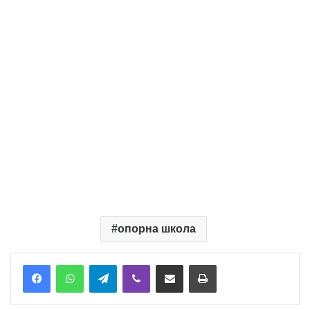
опорна школа
Telegram
Viber
Надіслати електронною поштою
Надрукувати