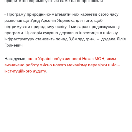
пріоритетно спрямовуються саме на опорні школи.
«Програму природничо-математичних кабінетів свого часу
розпочав ще Уряд Арсенія Яценюка для того, щоб
підтримувати природничу освіту. І ми зараз продовжуємо ці
програми. Цьогоріч сукупно державна інвестиція в шкільну
інфраструктуру становить понад 3,8млрд грн», – додала Лілія
Гриневич.
Нагадуємо,
що в Україні набув чинності Наказ МОН, яким
визначено роботу якісно нового механізму перевірки шкіл –
інституційного аудиту
.