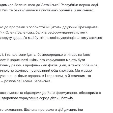
лодимира Зеленського до Латвійської Республіки перша леді
Ризі та ознайомилася з системою організації шкільного
но до програми з особистої ініціативи дружини Президента.
країни Олена Зеленська бачить реформування системи
поруку здоров’я майбутніх поколінь українців, а тому активно
лі, і те, що вони їдять, безпосередньо впливає на їхнє
ості й корисності шкільного харчування мають бути
блему разом з профільними фахівцями, я також побачила,
смачною та замінює повноцінний обід снеками. Ми маємо
ування не тільки здоровим і корисним, а й смачним, та
, – розповіла Олена Зеленська.
ася з меню та підходами до його формування, обговорила з
 здорового харчування серед дітей і батьків.
го виховання. Шкільна програма з цієї дисципліни