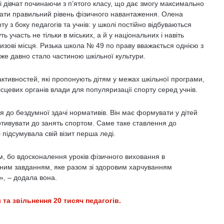
і дівчат починаючи з п’ятого класу, що дає змогу максимально
ібрати правильний рівень фізичного навантаження. Олена
 з боку педагогів та учнів: у школі постійно відбуваються
ь участь не тільки в міських, а й у національних і навіть
зові місця. Ризька школа № 49 по праву вважається однією з
уже давно стало частиною шкільної культури.
 активностей, які пропонують дітям у межах шкільної програми,
місцевих органів влади для популяризації спорту серед учнів.
я до бездумної здачі нормативів. Він має формувати у дітей
отивувати до занять спортом. Саме таке ставлення до
 підсумувала свій візит перша леді.
, бо вдосконалення уроків фізичного виховання в
ним завданням, яке разом зі здоровим харчуванням
», – додала вона.
 та звільнення 20 тисяч педагогів.