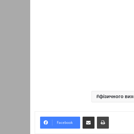
фізичного ви
Надіслати електронною поштою
Надрукувати
Facebook