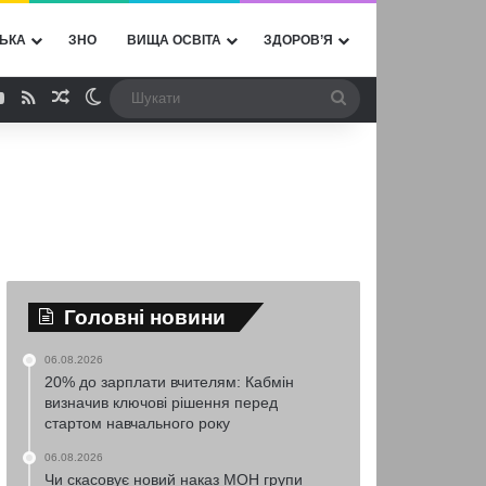
ЬКА
ЗНО
ВИЩА ОСВІТА
ЗДОРОВ’Я
ebook
YouTube
RSS
Випадкова стаття
Switch skin
Шукати
Головні новини
06.08.2026
20% до зарплати вчителям: Кабмін
визначив ключові рішення перед
стартом навчального року
06.08.2026
Чи скасовує новий наказ МОН групи