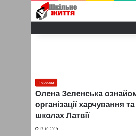
Перерва
Олена Зеленська ознайом
організації харчування т
школах Латвії
17.10.2019