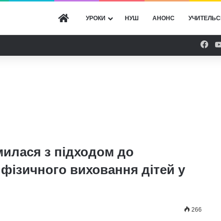
ГОЛОВНА
УРОКИ
НУШ
АНОНС
УЧИТЕЛЬС
Fac
илася з підходом до
а фізичного виховання дітей у
266