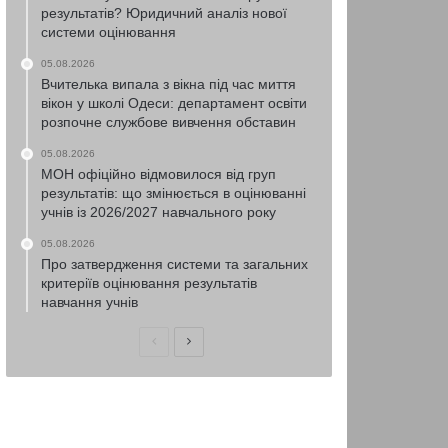
результатів? Юридичний аналіз нової
системи оцінювання
05.08.2026
Вчителька випала з вікна під час миття
вікон у школі Одеси: департамент освіти
розпочне службове вивчення обставин
05.08.2026
МОН офіційно відмовилося від груп
результатів: що змінюється в оцінюванні
учнів із 2026/2027 навчального року
05.08.2026
Про затвердження системи та загальних
критеріїв оцінювання результатів
навчання учнів
Попередня
Наступна
сторінка
сторінка