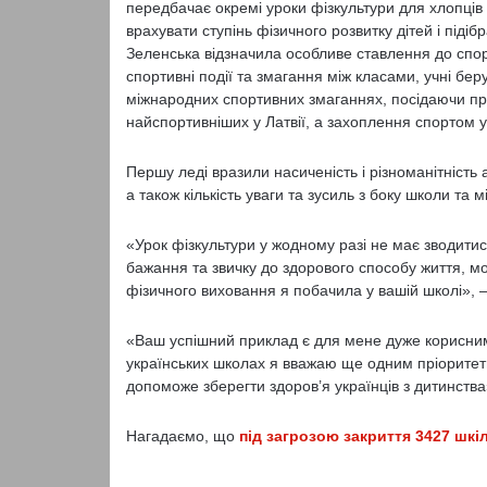
передбачає окремі уроки фізкультури для хлопців 
врахувати ступінь фізичного розвитку дітей і під
Зеленська відзначила особливе ставлення до спорту
спортивні події та змагання між класами, учні берут
міжнародних спортивних змаганнях, посідаючи при
найспортивніших у Латвії, а захоплення спортом 
Першу леді вразили насиченість і різноманітність
а також кількість уваги та зусиль з боку школи та 
«Урок фізкультури у жодному разі не має зводитис
бажання та звичку до здорового способу життя, м
фізичного виховання я побачила у вашій школі», –
«Ваш успішний приклад є для мене дуже корисним
українських школах я вважаю ще одним пріоритет
допоможе зберегти здоров’я українців з дитинства
Нагадаємо, що
під загрозою закриття 3427 шкіл