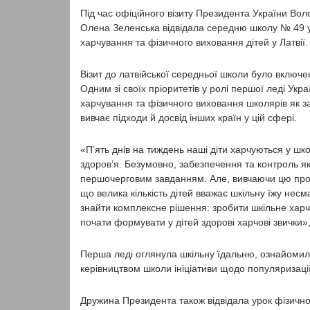
Під час офіційного візиту Президента України Во
Олена Зеленська відвідала середню школу № 49 у 
харчування та фізичного виховання дітей у Латвії.
Візит до латвійської середньої школи було включе
Одним зі своїх пріоритетів у ролі першої леді У
харчування та фізичного виховання школярів як за
вивчає підходи й досвід інших країн у цій сфері.
«П’ять днів на тиждень наші діти харчуються у шко
здоров’я. Безумовно, забезпечення та контроль як
першочерговим завданням. Але, вивчаючи цю про
що велика кількість дітей вважає шкільну їжу не
знайти комплексне рішення: зробити шкільне харч
почати формувати у дітей здорові харчові звички»
Перша леді оглянула шкільну їдальню, ознайомил
керівництвом школи ініціативи щодо популяризації
Дружина Президента також відвідала урок фізично