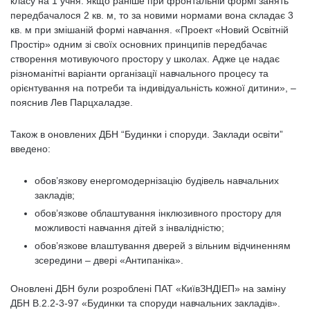
класу на 1 учня: якщо раніше при фронтальній формі занять
передбачалося 2 кв. м, то за новими нормами вона складає 3
кв. м при змішаній формі навчання. «Проект «Новий Освітній
Простір» одним зі своїх основних принципів передбачає
створення мотивуючого простору у школах. Адже це надає
різноманітні варіанти організації навчального процесу та
орієнтування на потреби та індивідуальність кожної дитини», –
пояснив Лев Парцхаладзе.
Також в оновлених ДБН “Будинки і споруди. Заклади освіти”
введено:
обов’язкову енергомодернізацію будівель навчальних
закладів;
обов’язкове облаштування інклюзивного простору для
можливості навчання дітей з інвалідністю;
обов’язкове влаштування дверей з вільним відчиненням
зсередини – двері «Антипаніка».
Оновлені ДБН були розроблені ПАТ «КиївЗНДІЕП» на заміну
ДБН В.2.2-3-97 «Будинки та споруди навчальних закладів».