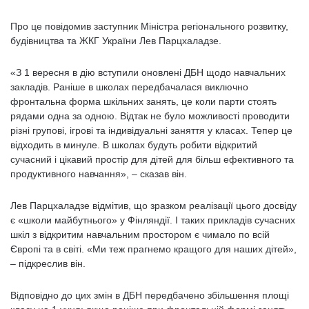
Про це повідомив заступник Міністра регіонального розвитку,
будівництва та ЖКГ України Лев Парцхаладзе.
«З 1 вересня в дію вступили оновлені ДБН щодо навчальних
закладів. Раніше в школах передбачалася виключно
фронтальна форма шкільних занять, це коли парти стоять
рядами одна за одною. Відтак не було можливості проводити
різні групові, ігрові та індивідуальні заняття у класах. Тепер це
відходить в минуле. В школах будуть робити відкритий
сучасний і цікавий простір для дітей для більш ефективного та
продуктивного навчання», – сказав він.
Лев Парцхаладзе відмітив, що зразком реалізації цього досвіду
є «школи майбутнього» у Фінляндії. І таких прикладів сучасних
шкіл з відкритим навчальним простором є чимало по всій
Європі та в світі. «Ми теж прагнемо кращого для наших дітей»,
– підкреслив він.
Відповідно до цих змін в ДБН передбачено збільшення площі