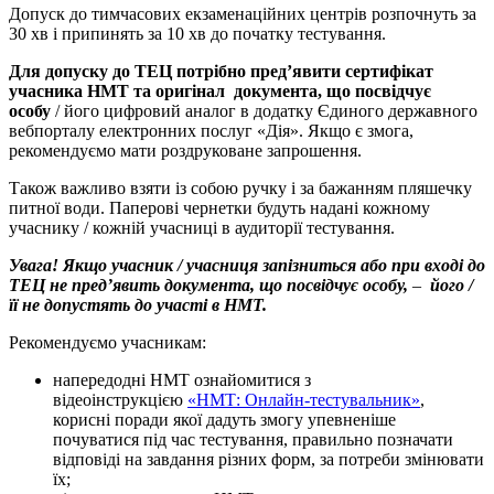
Допуск до тимчасових екзаменаційних центрів розпочнуть за
30 хв і припинять за 10 хв до початку тестування.
Для допуску до ТЕЦ потрібно пред’явити сертифікат
учасника НМТ та оригінал документа, що посвідчує
особу
/ його цифровий аналог в додатку Єдиного державного
вебпорталу електронних послуг «Дія». Якщо є змога,
рекомендуємо мати роздруковане запрошення.
Також важливо взяти із собою ручку і за бажанням пляшечку
питної води. Паперові чернетки будуть надані кожному
учаснику / кожній учасниці в аудиторії тестування.
Увага! Якщо учасник / учасниця запізниться або при вході до
ТЕЦ не пред’явить документа, що посвідчує особу,
–
його /
її не допустять до участі в НМТ.
Рекомендуємо учасникам:
напередодні НМТ ознайомитися з
відеоінструкцією
«НМТ: Онлайн-тестувальник»
,
корисні поради якої дадуть змогу упевненіше
почуватися під час тестування, правильно позначати
відповіді на завдання різних форм, за потреби змінювати
їх;