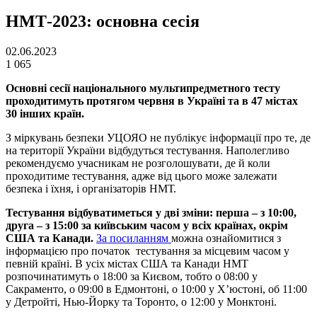
НМТ-2023: основна сесія
02.06.2023
1 065
Основні сесії національного мультипредметного тесту
проходитимуть протягом червня в Україні та в 47 містах
30 інших країн.
З міркувань безпеки УЦОЯО не публікує інформації про те, де
на території України відбудуться тестування. Наполегливо
рекомендуємо учасникам не розголошувати, де й коли
проходитиме тестування, адже від цього може залежати
безпека і їхня, і організаторів НМТ.
Тестування відбуватиметься у дві зміни: перша – з 10:00,
друга – з 15:00 за київським часом у всіх країнах, окрім
США та Канади.
За посиланням
можна ознайомитися з
інформацією про початок тестування за місцевим часом у
певній країні. В усіх містах США та Канади НМТ
розпочинатимуть о 18:00 за Києвом, тобто о 08:00 у
Сакраменто, о 09:00 в Едмонтоні, о 10:00 у Х’юстоні, об 11:00
у Детройті, Нью-Йорку та Торонто, о 12:00 у Монктоні.