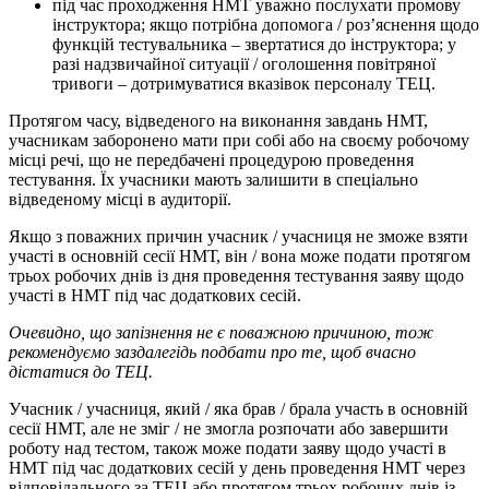
під час проходження НМТ уважно послухати промову
інструктора; якщо потрібна допомога / роз’яснення щодо
функцій тестувальника ‒ звертатися до інструктора; у
разі надзвичайної ситуації / оголошення повітряної
тривоги ‒ дотримуватися вказівок персоналу ТЕЦ.
Протягом часу, відведеного на виконання завдань НМТ,
учасникам заборонено мати при собі або на своєму робочому
місці речі, що не передбачені процедурою проведення
тестування. Їх учасники мають залишити в спеціально
відведеному місці в аудиторії.
Якщо з поважних причин учасник / учасниця не зможе взяти
участі в основній сесії НМТ, він / вона може подати протягом
трьох робочих днів із дня проведення тестування заяву щодо
участі в НМТ під час додаткових сесій.
Очевидно, що запізнення не є поважною причиною, тож
рекомендуємо заздалегідь подбати про те, щоб вчасно
дістатися до ТЕЦ.
Учасник / учасниця, який / яка брав / брала участь в основній
сесії НМТ, але не зміг / не змогла розпочати або завершити
роботу над тестом, також може подати заяву щодо участі в
НМТ під час додаткових сесій у день проведення НМТ через
відповідального за ТЕЦ або протягом трьох робочих днів із