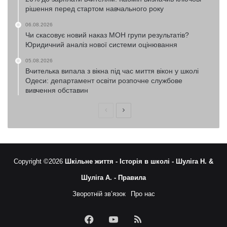
рішення перед стартом навчального року
06.08.2026
Чи скасовує новий наказ МОН групи результатів?
Юридичний аналіз нової системи оцінювання
05.08.2026
Вчителька випала з вікна під час миття вікон у школі
Одеси: департамент освіти розпочне службове
вивчення обставин
Попередня
Наступна
сторінка
сторінка
Copyright ©2026
Шкільне життя -
Історія в школі -
Шуліга Н. &
Шуліга А. -
Правила
Зворотній зв’язок
Про нас
Facebook
YouTube
RSS