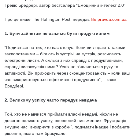
Тревіс Бредбері, автор бестселера “Емоційний інтелект 2.0”.
Про це пише The Huffington Post, передає
life.pravda.com.ua
1. Бути зайнятим не означає бути продуктивним
“Подивіться на тих, хто вас оточує. Вони виглядають такими
заклопотаними – бігають із зустрічі на зустріч, розсилають
електронні листи. А скільки з них справді є продуктивними,
справді високоуспішними? Успіх не з’являється з руху та
активності. Він приходить через сконцентрованість – коли ваш
час використовується ефективно і продуктивно”, – каже
Бредбері.
2. Великому успіху часто передує невдача
Той, хто не навчився приймати власні невдачі, ніколи не
досягне великого успіху, впевнений письменник. Фрустрація
змушує нас “визирнути з коробки”, подумати інакше і побачити
рішення, якого нам бракувало.