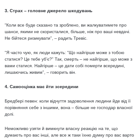
3. Страх – головне джерело шкодувань
“Коли все буде сказано та зроблено, ви жалкуватимете про
шанси, якими не скористалися, більше, ніж про ваші невдачі.
Не бійтеся ризикувати”, – радить Тревіс.
“Я часто чую, як люди кажуть: “Що найгірше може з тобою
статися? Це тебе уб’є?” Так, смерть – не найгірше, що може з
вами статися. Найгірше – це дати собі померти всередині,
лишаючись живим”, – говорить він.
4. Самооцінка має йти зсередини
Бредбері певен: коли відчуття задоволення людини йде від її
порівняння себе з іншими, вона – більше не господар власної
долі.
Неможливо узяти й вимкнути власну реакцію на те, що
думають про вас інші, але все ж таки їхню думку про вас варто