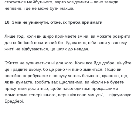
стосується майбутнього, варто усвідомити – воно завжди
непевне, і це не може бути інакше.
10. Змін не уникнути, отже, їх треба приймати
Лише тоді, коли ви щиро приймаєте зміни, ви можете розкрити
для себе їхній позитивний бік. Удавати ж, ніби вони у вашому
житті не відбуваються, це шлях до невдач.
“Життя не зупиняється ні для кого. Коли все йде добре, цінуйте
це і радійте цьому, бо це рано чи пізно зміниться. Якщо ви
постійно перебуваєте в пошуку чогось більшого, кращого, що,
як ви думаєте, зробить вас щасливими, ви ніколи не будете
присутніми достатньо, щоби насолодитися прекрасними
моментами теперішнього, перш ніж вони минуть”, – підсумовує
Бредбері.