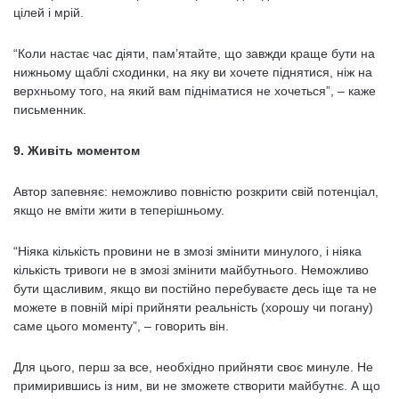
цілей і мрій.
“Коли настає час діяти, пам’ятайте, що завжди краще бути на
нижньому щаблі сходинки, на яку ви хочете піднятися, ніж на
верхньому того, на який вам підніматися не хочеться”, – каже
письменник.
9. Живіть моментом
Автор запевняє: неможливо повністю розкрити свій потенціал,
якщо не вміти жити в теперішньому.
“Ніяка кількість провини не в змозі змінити минулого, і ніяка
кількість тривоги не в змозі змінити майбутнього. Неможливо
бути щасливим, якщо ви постійно перебуваєте десь іще та не
можете в повній мірі прийняти реальність (хорошу чи погану)
саме цього моменту”, – говорить він.
Для цього, перш за все, необхідно прийняти своє минуле. Не
примирившись із ним, ви не зможете створити майбутнє. А що