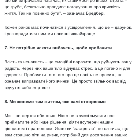
що ми витрачаємо наш час, як ставимося до інших. Втрата –
це грубе, безжально правдиве нагадування про крихкість
життя. Так не повинно бути”, – зазначає Бредбері.
Кожен ранок має починатися з усвідомлення, що це – дарунок,
і розпорядитися ним ми повинні якнайкраще.
7. Не потрібно чекати вибачень, щоби пробачити
Злість та ненависть – це емоційні паразити, що руйнують вашу
радість. Через них ваше тіло відчуває стрес, а це погано й для
здоров’я. Пробачити того, хто про це навіть не просить, не
означає виправдати його вчинки. Це просто звільнює вас від
відчуття себе жертвою.
8. Ми живемо тим життям, яке самі створюємо
Ми – не жертви обставин. Ніхто не в змозі змусити нас
приймати те або інше рішення, діяти всупереч нашим
цінностям і прагненням. Якщо ви “застрягли”, це означає, що
вам страшно піти на ризик, потрібний для досягнення ваших