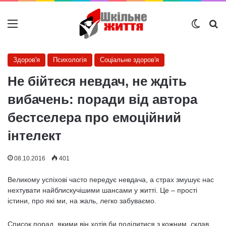
Меню
Switch
Ш
Здоров'я
Психологія
Соціальне здоров'я
Не бійтеся невдач, не ждіть
вибачень: поради від автора
бестселера про емоційний
інтелект
08.10.2016
401
Великому успіхові часто передує невдача, а страх змушує нас
нехтувати найблискучішими шансами у житті. Це – прості
істини, про які ми, на жаль, легко забуваємо.
Список порад, якими він хотів би поділитися з кожним, склав