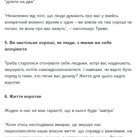
“ділити на два”.
“Незалежно від того, що люди думають про вас у якийсь
конкретний момент, вірним є одне – ви зовсім не такі хороші чи
погані, як вони про вас кажуть”, – наголошує Тревіс.
5. Ви настільки хороші, як люди, з якими ви себе
асоціюєте
Треба старатися оточувати себе людьми, котрі вас надихають,
змушують хотіти самовдосконалитися. І навпаки, чи варто бути
поряд із тими, хто тягне вас донизу? Життя для цього надто
коротке.
6. Життя коротке
Жоден із нас не має гарантії, що в нього буде “завтра”.
“Коли хтось несподівано вмирає, це змушує нас
переосмислити наше власне життя: що справді є важливим, на