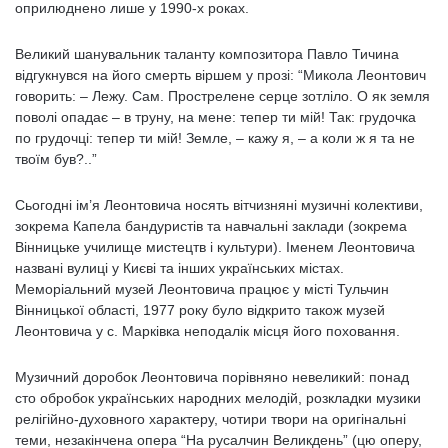
оприлюднено лише у 1990-х роках.
Великий шанувальник таланту композитора Павло Тичина
відгукнувся на його смерть віршем у прозі: “Микола Леонтович
говорить: – Лежу. Сам. Прострелене серце зотліло. О як земля
поволі опадає – в труну, на мене: тепер ти мій! Так: грудочка
по грудочці: тепер ти мій! Земле, – кажу я, – а коли ж я та не
твоїм був?..”
Сьогодні ім’я Леонтовича носять вітчизняні музичні колективи,
зокрема Капела бандуристів та навчальні заклади (зокрема
Вінницьке училище мистецтв і культури). Іменем Леонтовича
названі вулиці у Києві та інших українських містах.
Меморіальний музей Леонтовича працює у місті Тульчин
Вінницької області, 1977 року було відкрито також музей
Леонтовича у с. Марківка неподалік місця його поховання.
Музичний доробок Леонтовича порівняно невеликий: понад
сто обробок українських народних мелодій, розкладки музики
релігійно-духовного характеру, чотири твори на оригінальні
теми, незакінчена опера “На русалчин Великдень” (цю оперу,