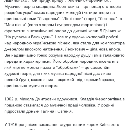
Ліщинонька”, “Ой пряду, пряду”, “Женчичок-бренчичок”.
Музично-творча спадщина Леонтовича – це понад сто творів
розробок українських народних мелодій і чотири твори на
оригінальні теми “Льодолом”, “Літні тони” (хори), “Легенда” та
“Моя пісня” (соло з хором і супроводом фортепіано) і
фрагменти з незакінченої опери до дитячої казки Б.Грінченка
“На русалчин Великдень”. І все ж у художньо-творчій роботі
над народною українською піснею, яка стала для композитора
джерелом високого натхнення, Леонтович – ціла нова епоха.
Він надзвичайно тонко розумів народну душу і вмів талановито
передати характер пісні. Його обробки народних пісень ні в
якій мірі не можна назвати “обробками” – це самостійні
художні твори, для яких музика народної пісні дає лише
певний ґрунт, кожен з них – окремий твір, окремий зразок,
оригінальна музична форма.
1902 р. Микола Дмитрович одружився. Клавдія Феропонтівна з
пошаною ставилася до музичної праці чоловіка. У родині
підростали доньки Галина і Євгенія.
У 1916 році після виконання студентським хором Київського