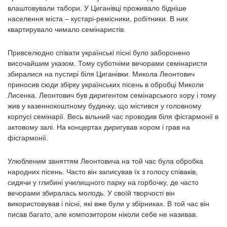
влаштовували табори. У Циганівці проживало бідніше
населення міста – кустарі-ремісники, робітники. В них
квартирувало чимало семінаристів.
Привселюдно співати українські пісні було заборонено
височайшим указом. Тому суботніми вечорами семінаристи
збиралися на пустирі біля Циганівки. Микола Леонтович
приносив сюди збірку українських пісень в обробці Миколи
Лисенка. Леонтович був диригентом семінарського хору і тому
жив у казеннокоштному будинку, що містився у головному
корпусі семінарії. Весь вільний час проводив біля фісгармонії в
актовому залі. На концертах диригував хором і грав на
фісгармонії.
Улюбленим заняттям Леонтовича на той час була обробка
народних пісень. Часто він записував їх з голосу співаків,
сидячи у глибині училищного парку на горбочку, де часто
вечорами збиралась молодь. У своїй творчості він
використовував і пісні, які вже були у збірниках. В той час він
писав багато, але композитором ніколи себе не називав.