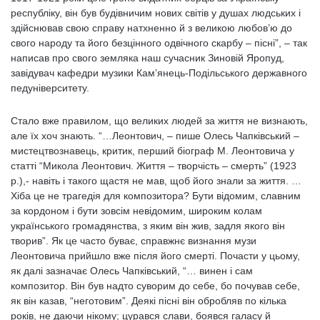
республіку, він був будівничим нових світів у душах людських і
здійснював свою справу натхненно й з великою любов’ю до
свого народу та його безцінного одвічного скарбу – пісні”, – так
написав про свого земляка наш сучасник Зиновій Яропуд,
завідувач кафедри музики Кам’янець-Подільського державного
педуніверситету.
Стало вже правилом, що великих людей за життя не визнають,
але їх хоч знають. “…Леонтович, – пише Олесь Чапківський –
мистецтвознавець, критик, перший біограф М. Леонтовича у
статті “Микола Леонтович. Життя – творчість – смерть” (1923
р.),- навіть і такого щастя не мав, щоб його знали за життя. …
Хіба це не трагедія для композитора? Бути відомим, славним
за кордоном і бути зовсім невідомим, широким колам
українського громадянства, з яким він жив, задля якого він
творив”. Як це часто буває, справжнє визнання музи
Леонтовича прийшло вже після його смерті. Почасти у цьому,
як далі зазначає Олесь Чапківський, “… винен і сам
композитор. Він був надто суворим до себе, бо почував себе,
як він казав, “неготовим”. Деякі пісні він обробляв по кілька
років, не даючи нікому; цурався слави, боявся галасу й