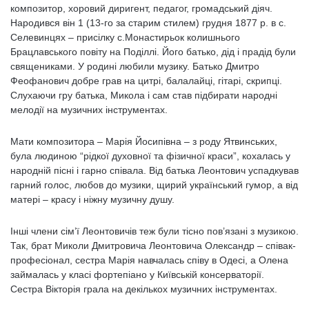
композитор, хоровий диригент, педагог, громадський діяч.
Народився він 1 (13-го за старим стилем) грудня 1877 р. в с.
Селевинцях – присілку с.Монастирьок колишнього
Брацлавського повіту на Поділлі. Його батько, дід і прадід були
священиками. У родині любили музику. Батько Дмитро
Феофанович добре грав на цитрі, балалайці, гітарі, скрипці.
Слухаючи гру батька, Микола і сам став підбирати народні
мелодії на музичних інструментах.
Мати композитора – Марія Йосипівна – з роду Ятвинських,
була людиною “рідкої духовної та фізичної краси”, кохалась у
народній пісні і гарно співала. Від батька Леонтович успадкував
гарний голос, любов до музики, щирий український гумор, а від
матері – красу і ніжну музичну душу.
Інші члени сім’ї Леонтовичів теж були тісно пов’язані з музикою.
Так, брат Миколи Дмитровича Леонтовича Олександр – співак-
професіонал, сестра Марія навчалась співу в Одесі, а Олена
займалась у класі фортепіано у Київській консерваторії.
Сестра Вікторія грала на декількох музичних інструментах.