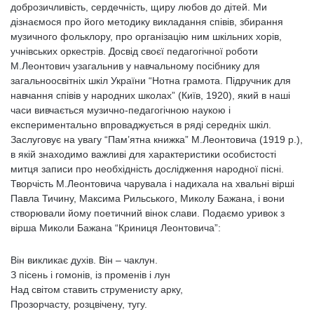
доброзичливість, сердечність, щиру любов до дітей. Ми
дізнаємося про його методику викладання співів, збирання
музичного фольклору, про організацію ним шкільних хорів,
учнівських оркестрів. Досвід своєї педагогічної роботи
М.Леонтович узагальнив у навчальному посібнику для
загальноосвітніх шкіл України “Нотна грамота. Підручник для
навчання співів у народних школах” (Київ, 1920), який в наші
часи вивчається музично-педагогічною наукою і
експериментально впроваджується в ряді середніх шкіл.
Заслуговує на увагу “Пам’ятна книжка” М.Леонтовича (1919 р.),
в якій знаходимо важливі для характеристики особистості
митця записи про необхідність дослідження народної пісні.
Творчість М.Леонтовича чарувала і надихала на хвальні вірші
Павла Тичину, Максима Рильського, Миколу Бажана, і вони
створювали йому поетичний вінок слави. Подаємо уривок з
вірша Миколи Бажана “Криниця Леонтовича”:
Він викликає духів. Він – чаклун.
З пісень і гомонів, із променів і лун
Над світом ставить струменисту арку,
Прозорчасту, розцвічену, тугу.