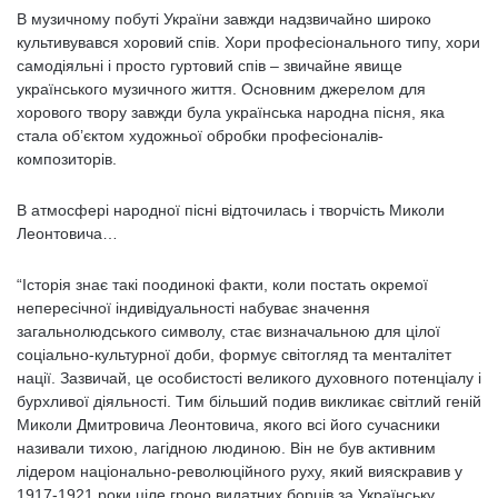
В музичному побуті України завжди надзвичайно широко
культивувався хоровий спів. Хори професіонального типу, хори
самодіяльні і просто гуртовий спів – звичайне явище
українського музичного життя. Основним джерелом для
хорового твору завжди була українська народна пісня, яка
стала об’єктом художньої обробки професіоналів-
композиторів.
В атмосфері народної пісні відточилась і творчість Миколи
Леонтовича…
“Історія знає такі поодинокі факти, коли постать окремої
непересічної індивідуальності набуває значення
загальнолюдського символу, стає визначальною для цілої
соціально-культурної доби, формує світогляд та менталітет
нації. Зазвичай, це особистості великого духовного потенціалу і
бурхливої діяльності. Тим більший подив викликає світлий геній
Миколи Дмитровича Леонтовича, якого всі його сучасники
називали тихою, лагідною людиною. Він не був активним
лідером національно-революційного руху, який вияскравив у
1917-1921 роки ціле гроно видатних борців за Українську