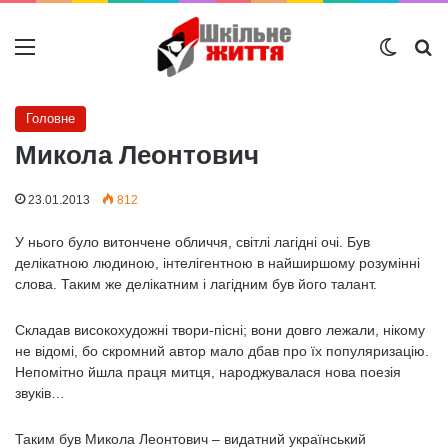
Меню
Switch
Ш
Головне
Микола Леонтович
23.01.2013
812
У нього було витончене обличчя, світлі лагідні очі. Був
делікатною людиною, інтелігентною в найширшому розумінні
слова. Таким же делікатним і лагідним був його талант.
Складав високохудожні твори-пісні; вони довго лежали, нікому
не відомі, бо скромний автор мало дбав про їх популяризацію.
Непомітно йшла праця митця, народжувалася нова поезія
звуків…
Таким був Микола Леонтович – видатний український