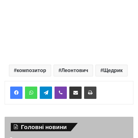
композитор
Леонтович
Щедрик
Telegram
Viber
Надіслати електронною поштою
Надрукувати
Головні новини