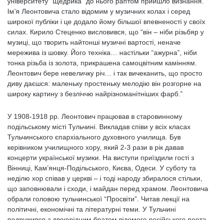
університету “Щедрика” до нього раптом прийшло визнання.
Ім’я Леонтовича стало відомим у музичних колах і серед
широкої публіки і це додало йому більшої впевненості у своїх
силах. Кирило Стеценко висловився, що “він – ніби різьбяр у
музиці, що творить найтонші музичні вартості, неначе
мережива із шовку. Його техніка… настільки “ажурна”, ніби
тонка різьба із золота, прикрашена самоцвітним камінням.
Леонтович бере невеличку річ… і так вичеканить, що просто
диву даєшся: маленьку простеньку мелодію він розгорне на
широку картину з безліччю найрізноманітніших фарб.”
У 1908-1918 рр. Леонтович працював в старовинному
подільському місті Тульчині. Викладав співи у всіх класах
Тульчинського єпархіального духовного училища. Був
керівником училищного хору, який 2-3 рази в рік давав
концерти української музики. На виступи приїздили гості з
Вінниці, Кам’янця-Подільського, Києва, Одеси. У суботу та
неділю хор співав у церкві – і тоді народу збиралося стільки,
що заповнювали і сходи, і майдан перед храмом. Леонтовича
обрали головою тульчинської “Просвіти”. Читав лекції на
політичні, економічні та літературні теми. У Тульчині
подружився з двоюрідним братом відомого російського поета –