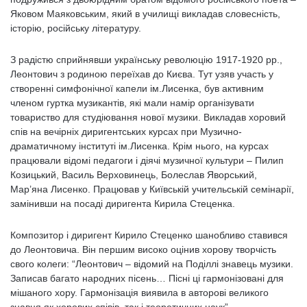
Яковом Маяковським, який в училищі викладав словесність,
історію, російську літературу.
З радістю сприйнявши українську революцію 1917-1920 рр.,
Леонтович з родиною переїхав до Києва. Тут узяв участь у
створенні симфонічної капели ім.Лисенка, був активним
членом гуртка музикантів, які мали намір організувати
товариство для студіювання нової музики. Викладав хоровий
спів на вечірніх диригентських курсах при Музично-
драматичному інституті ім.Лисенка. Крім нього, на курсах
працювали відомі педагоги і діячі музичної культури – Пилип
Козицький, Василь Верховинець, Болеслав Яворський,
Мар’яна Лисенко. Працював у Київській учительській семінарії,
замінивши на посаді диригента Кирила Стеценка.
Композитор і диригент Кирило Стеценко шанобливо ставився
до Леонтовича. Він першим високо оцінив хорову творчість
свого колеги: “Леонтович – відомий на Поділлі знавець музики.
Записав багато народних пісень… Пісні ці гармонізовані для
мішаного хору. Гармонізація виявила в авторові великого