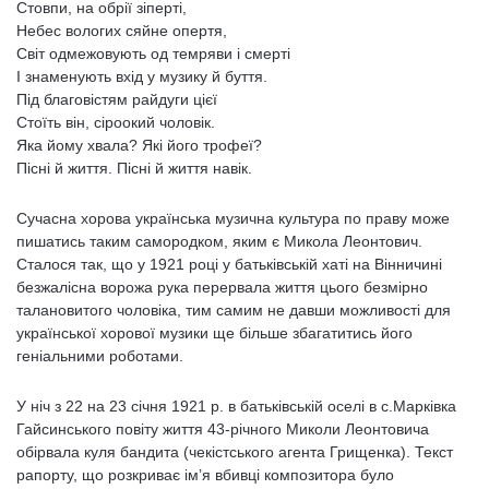
Стовпи, на обрії зіперті,
Небес вологих сяйне опертя,
Світ одмежовують од темряви і смерті
І знаменують вхід у музику й буття.
Під благовістям райдуги цієї
Стоїть він, сіроокий чоловік.
Яка йому хвала? Які його трофеї?
Пісні й життя. Пісні й життя навік.
Сучасна хорова українська музична культура по праву може
пишатись таким самородком, яким є Микола Леонтович.
Сталося так, що у 1921 році у батьківській хаті на Вінничині
безжалісна ворожа рука перервала життя цього безмірно
талановитого чоловіка, тим самим не давши можливості для
української хорової музики ще більше збагатитись його
геніальними роботами.
У ніч з 22 на 23 січня 1921 р. в батьківській оселі в с.Марківка
Гайсинського повіту життя 43-річного Миколи Леонтовича
обірвала куля бандита (чекістського агента Грищенка). Текст
рапорту, що розкриває ім’я вбивці композитора було