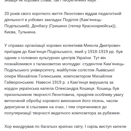
знавця як хорових співів, так і теоретичних наук”.
20 років свого короткого життя Леонтович віддав педагогічній
діяльності в учбових закладах Поділля (Кам’янець-
Подільський), Донбасу (Гришино (тепер Красноармійськ)),
Києва, Тульчина.
У справах організації хорових колективів Микола Дмитрович
приїздив до Кам’янця-Подільського, який у 1918-1919 рр. був
одним з головних культурних центрів України. Тут він
познайомився з талановитою молоддю: студентом Кам’янець-
Подільського університету, майбутнім солістом Львівської
опери Михайлом Голинським, композитором Михайлом
Гайворонським. Навесні 1919 р. з Кам’янця вирушила за
кордон українська капела Олександра Кошиця. Кошиць був
прихильником творчості Леонтовича, приділяв особливу увагу
витонченій обробці хорового виконання його пісень, часом
диригуючи зі сльозами на очах, і тим спричинився до
популяризації творчості видатного композитора за рубежем.
Хор мандрував по багатьох країнах світу. І скрізь виступ капели