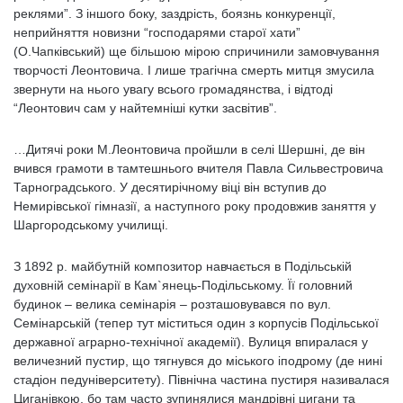
реклями”. З іншого боку, заздрість, боязнь конкуренції,
неприйняття новизни “господарями старої хати”
(О.Чапківський) ще більшою мірою спричинили замовчування
творчості Леонтовича. І лише трагічна смерть митця змусила
звернути на нього увагу всього громадянства, і відтоді
“Леонтович сам у найтемніші кутки засвітив”.
…Дитячі роки М.Леонтовича пройшли в селі Шершні, де він
вчився грамоти в тамтешнього вчителя Павла Сильвестровича
Тарноградського. У десятирічному віці він вступив до
Немирівської гімназії, а наступного року продовжив заняття у
Шаргородському училищі.
З 1892 р. майбутній композитор навчається в Подільській
духовній семінарії в Кам`янець-Подільському. Її головний
будинок – велика семінарія – розташовувався по вул.
Семінарській (тепер тут міститься один з корпусів Подільської
державної аграрно-технічної академії). Вулиця впиралася у
величезний пустир, що тягнувся до міського іподрому (де нині
стадіон педуніверситету). Північна частина пустиря називалася
Циганівкою, бо там часто зупинялися мандрівні цигани та