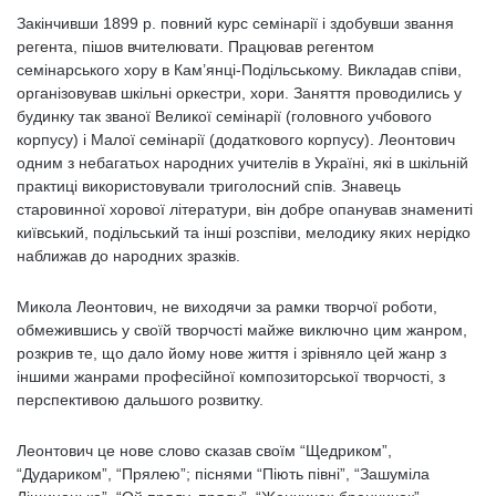
Закінчивши 1899 р. повний курс семінарії і здобувши звання
регента, пішов вчителювати. Працював регентом
семінарського хору в Кам’янці-Подільському. Викладав співи,
організовував шкільні оркестри, хори. Заняття проводились у
будинку так званої Великої семінарії (головного учбового
корпусу) і Малої семінарії (додаткового корпусу). Леонтович
одним з небагатьох народних учителів в Україні, які в шкільній
практиці використовували триголосний спів. Знавець
старовинної хорової літератури, він добре опанував знамениті
київський, подільський та інші розспіви, мелодику яких нерідко
наближав до народних зразків.
Микола Леонтович, не виходячи за рамки творчої роботи,
обмежившись у своїй творчості майже виключно цим жанром,
розкрив те, що дало йому нове життя і зрівняло цей жанр з
іншими жанрами професійної композиторської творчості, з
перспективою дальшого розвитку.
Леонтович це нове слово сказав своїм “Щедриком”,
“Дудариком”, “Прялею”; піснями “Піють півні”, “Зашуміла