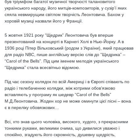
був тріумфом багатої музичної творчості талановитого
українського народу, його митців-композиторів, у сузір’ї яких
сяяла невмирущим світлом творчість Леонтовича. Бахом у
хоровій музиці назвали його у Франції.
5 жовтня 1921 року “Щедрик” Леонтовича був вперше
презентований на концерті в Карнегі Холі в Нью-Йорку. А в
1936 році Пітер Вільховський (родом з України), який працював
для радіо NBC, пише англійську версію слів до “Щедрика” –
“Carol of the Bells”. Під цим іменем мелодія українського
“Щедрика” стала всесвітньо відомою.
Під час сезону колядок по всій Америці і в Європі співають по
радіо і телебаченню колядки, між котрими обов’язково
вставляють у програму як шедевр “Carol of the Bells”
М.Д.Леонтовича. Жоден хор не може оминути цієї пісні – вона
є в переліку обовязкових…
Всі, хто знав цього чоловіка, високого, худого, з прекрасними
тонкими руками, великими очима, що дивилися уважно і
спокійно, згадують його скромність, душевну щедрість,