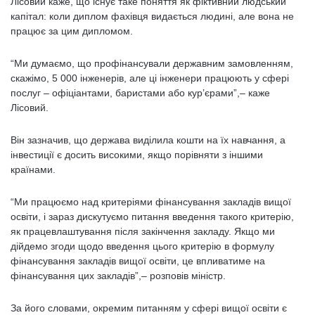
Лісовий каже, що існує таке поняття як фіктивний людський
капітал: коли диплом фахівця видається людині, але вона не
працює за цим дипломом.
“Ми думаємо, що профінансували державним замовленням,
скажімо, 5 000 інженерів, але ці інженери працюють у сфері
послуг – офіціантами, баристами або кур’єрами”,
–
каже
Лісовий.
Він зазначив, що держава виділила кошти на їх навчання, а
інвестиції є досить високими, якщо порівняти з іншими
країнами.
“Ми працюємо над критеріями фінансування закладів вищої
освіти, і зараз дискутуємо питання введення такого критерію,
як працевлаштування після закінчення закладу. Якщо ми
дійдемо згоди щодо введення цього критерію в формулу
фінансування закладів вищої освіти, це впливатиме на
фінансування цих закладів”,
–
розповів міністр.
За його словами, окремим питанням у сфері вищої освіти є