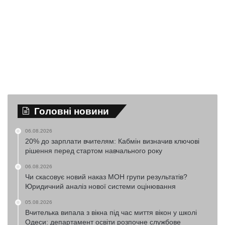
Головні новини
06.08.2026
20% до зарплати вчителям: Кабмін визначив ключові
рішення перед стартом навчального року
06.08.2026
Чи скасовує новий наказ МОН групи результатів?
Юридичний аналіз нової системи оцінювання
05.08.2026
Вчителька випала з вікна під час миття вікон у школі
Одеси: департамент освіти розпочне службове