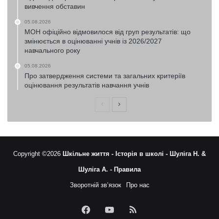
вивчення обставин
05.08.2026
МОН офіційно відмовилося від груп результатів: що
змінюється в оцінюванні учнів із 2026/2027
навчального року
05.08.2026
Про затвердження системи та загальних критеріїв
оцінювання результатів навчання учнів
Попередня
Наступна
сторінка
сторінка
Copyright ©2026
Шкільне життя -
Історія в школі -
Шуліга Н. &
Шуліга А. -
Правила
Зворотній зв’язок
Про нас
Facebook
YouTube
RSS