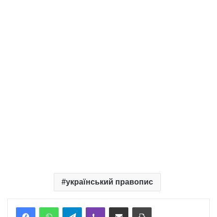
український правопис
Telegram
Viber
Надіслати електронною поштою
Надрукувати