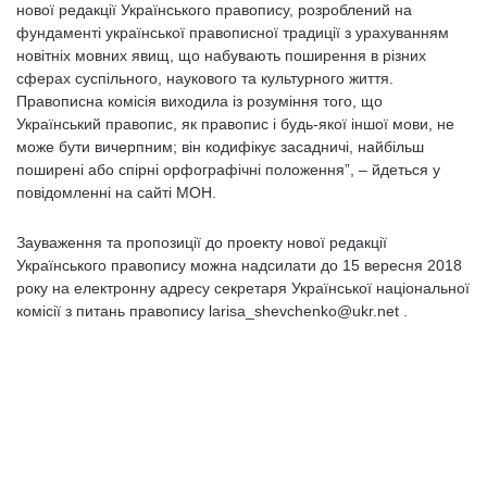
нової редакції Українського правопису, розроблений на
фундаменті української правописної традиції з урахуванням
новітніх мовних явищ, що набувають поширення в різних
сферах суспільного, наукового та культурного життя.
Правописна комісія виходила із розуміння того, що
Український правопис, як правопис і будь-якої іншої мови, не
може бути вичерпним; він кодифікує засадничі, найбільш
поширені або спірні орфографічні положення”, – йдеться у
повідомленні на сайті МОН.
Зауваження та пропозиції до проекту нової редакції
Українського правопису можна надсилати до 15 вересня 2018
року на електронну адресу секретаря Української національної
комісії з питань правопису larisa_shevchenko@ukr.net .