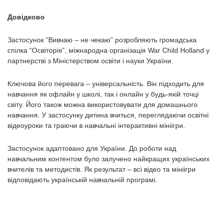
Довідково
Застосунок “Вивчаю – не чекаю” розробляють громадська
спілка “Освіторія”, міжнародна організація War Child Holland у
партнерстві з Міністерством освіти і науки України.
Ключова його перевага – універсальність. Він підходить для
навчання як офлайн у школі, так і онлайн у будь-якій точці
світу. Його також можна використовувати для домашнього
навчання. У застосунку дитина вчиться, переглядаючи освітні
відеоуроки та граючи в навчальні інтерактивні мініігри.
Застосунок адаптовано для України. До роботи над
навчальним контентом було залучено найкращих українських
вчителів та методистів. Як результат – всі відео та мініігри
відповідають українській навчальній програмі.