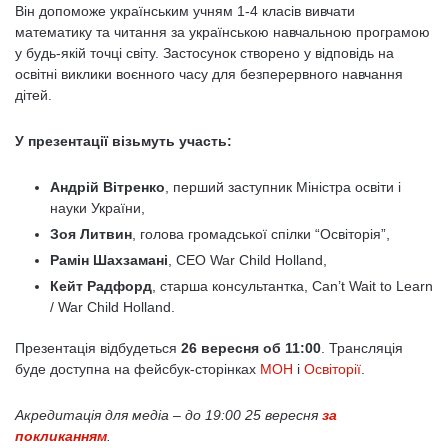
Він допоможе українським учням 1-4 класів вивчати
математику та читання за українською навчальною програмою
у будь-якій точці світу. Застосунок створено у відповідь на
освітні виклики воєнного часу для безперервного навчання
дітей.
У презентації візьмуть участь:
Андрій Вітренко
, перший заступник Міністра освіти і
науки України,
Зоя Литвин
, голова громадської спілки “Освіторія”,
Рамін Шахзамані
, СЕО War Child Holland,
Кейт Радфорд
, старша консультантка, Can’t Wait to Learn
/ War Child Holland.
Презентація відбудеться
26 вересня об 11:00
. Трансляція
буде доступна на фейсбук-сторінках
МОН
і
Освіторії
.
Акредитація для медіа – до 19:00 25 вересня
за
покликанням
.