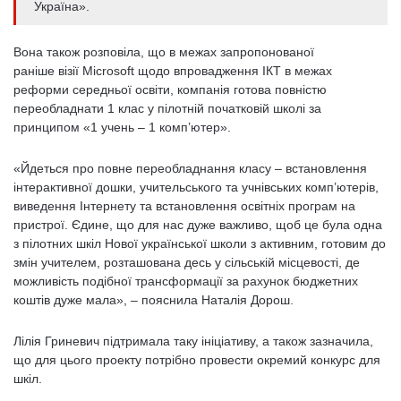
Україна».
Вона також розповіла, що в межах запропонованої
раніше візії Microsoft щодо впровадження ІКТ в межах
реформи середньої освіти, компанія готова повністю
переобладнати 1 клас у пілотній початковій школі за
принципом «1 учень – 1 комп’ютер».
«Йдеться про повне переобладнання класу – встановлення
інтерактивної дошки, учительського та учнівських комп’ютерів,
виведення Інтернету та встановлення освітніх програм на
пристрої. Єдине, що для нас дуже важливо, щоб це була одна
з пілотних шкіл Нової української школи з активним, готовим до
змін учителем, розташована десь у сільській місцевості, де
можливість подібної трансформації за рахунок бюджетних
коштів дуже мала», – пояснила Наталія Дорош.
Лілія Гриневич підтримала таку ініціативу, а також зазначила,
що для цього проекту потрібно провести окремий конкурс для
шкіл.