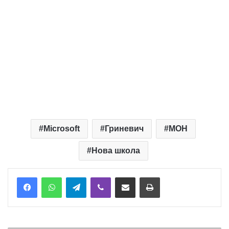
Microsoft
Гриневич
МОН
Нова школа
Telegram
Viber
Надіслати електронною поштою
Надрукувати