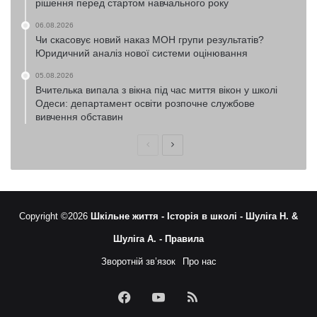
рішення перед стартом навчального року
06.08.2026
Чи скасовує новий наказ МОН групи результатів?
Юридичний аналіз нової системи оцінювання
05.08.2026
Вчителька випала з вікна під час миття вікон у школі
Одеси: департамент освіти розпочне службове
вивчення обставин
Попередня
Наступна
сторінка
сторінка
Copyright ©2026
Шкільне життя -
Історія в школі -
Шуліга Н. &
Шуліга А. -
Правила
Зворотній зв’язок
Про нас
Facebook
YouTube
RSS