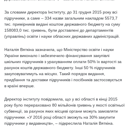
За словами директора Інституту, до 31 грудня 2015 року всі
підручники, а саме – 334 назви загальним накладом 5573,7
тис. примірників видані коштом державного бюджету на суму
158083,0 тис. гривень, були доставлені до департаментів
(управлінь) освіти і науки обласних державних адміністрацій.
Наталія Вяткіна зазначила, що Міністерство освіти і науки
України виконало і забезпечило фінансування закупівлі
шкільних підручників з урахуванням оплати 50% їх вартості за
рахунок коштів державного бюджету. Інші 50 % підручників
закуповуватимуть на місцях. Такий порядок видання,
придбання та доставки підручників і посібників застосовується
в країні вперше.
Директор інституту повідомила, що у всі області в кінці 2015
року було перераховано 80 мільйонів гривень у якості освітньої
субвенції, за рахунок яких місцеві органи можуть замовляти
підручники. «У 2016 році області зможуть на 30% закупити
підручники у видавництв», – підкреслила Наталія Вяткіна.