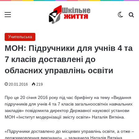
Меню
Switch
Ш
Учительська
МОН: Підручники для учнів 4 та
7 класів доставлені до
обласних управлінь освіти
20.01.2016
219
Про це 20 січня 2016 року під час брифінгу на тему «Видання
підручників для учнів 4 та 7 класів загальноосвітніх навчальних
закладів» повідомила директор Державної наукової установи
МОН «Інститут модернізації змісту освіти» Наталія Вяткіна.
«Підручники доставлено до місцевих управлінь освіти, а отже –
держзамовлення виконано», – зазначила Наталія Вяткіна.