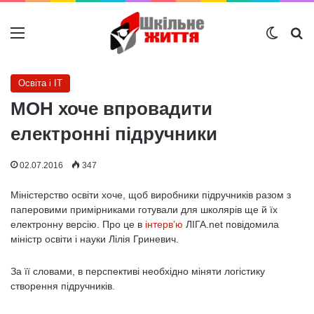
Меню
Switch
Ш
Освіта і IT
МОН хоче впровадити
електронні підручники
02.07.2016
347
Міністерство освіти хоче, щоб виробники підручників разом з
паперовими примірниками готували для школярів ще й їх
електронну версію. Про це в
інтерв’ю
ЛІГА.net повідомила
міністр освіти і науки Лілія Гриневич.
За її словами, в перспективі необхідно міняти логістику
створення підручників.