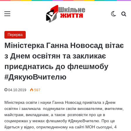
Меню
Switch
Ш
Перерва
Міністерка Ганна Новосад вітає
з Днем освітян та закликає
приєднатись до флешмобу
#ДякуюВчителю
04.10.2019
597
Міністерка освіти і науки Ганна Новосад привітала з Днем
освітян і закликала подякувати своїм вихователям, вчителям,
майстрам, викладачам, а також розповісти про це в
соцмережах у межах флешмобу #ДякуюВчителю. Про це
йдеться у відео, оприлюдненому на сайті МОН сьогодні, 4