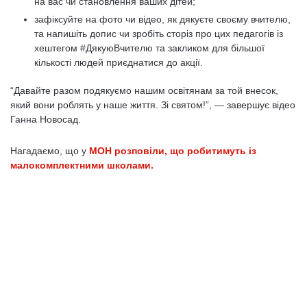
на вас чи становлення ваших дітей;
зафіксуйте на фото чи відео, як дякуєте своєму вчителю,
та напишіть допис чи зробіть сторіз про цих педагогів із
хештегом #ДякуюВчителю та закликом для більшої
кількості людей приєднатися до акції.
“Давайте разом подякуємо нашим освітянам за той внесок,
який вони роблять у наше життя. Зі святом!”, — завершує відео
Ганна Новосад.
Нагадаємо, що у
МОН розповіли, що робитимуть із
малокомплектними школами.