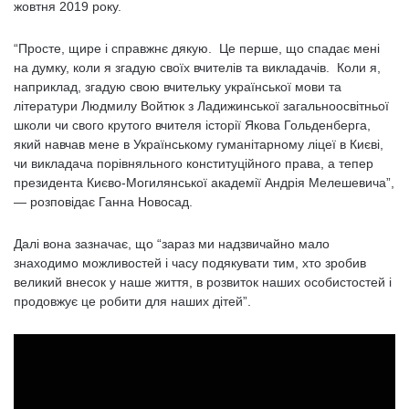
жовтня 2019 року.
“Просте, щире і справжнє дякую. Це перше, що спадає мені
на думку, коли я згадую своїх вчителів та викладачів. Коли я,
наприклад, згадую свою вчительку української мови та
літератури Людмилу Войтюк з Ладижинської загальноосвітньої
школи чи свого крутого вчителя історії Якова Гольденберга,
який навчав мене в Українському гуманітарному ліцеї в Києві,
чи викладача порівняльного конституційного права, а тепер
президента Києво-Могилянської академії Андрія Мелешевича”,
— розповідає Ганна Новосад.
Далі вона зазначає, що “зараз ми надзвичайно мало
знаходимо можливостей і часу подякувати тим, хто зробив
великий внесок у наше життя, в розвиток наших особистостей і
продовжує це робити для наших дітей”.