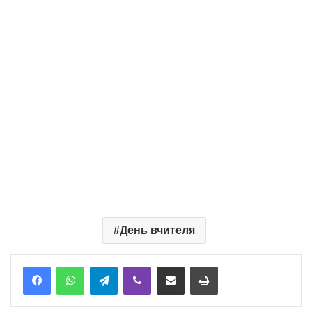
День вчителя
Telegram
Viber
Надіслати електронною поштою
Надрукувати