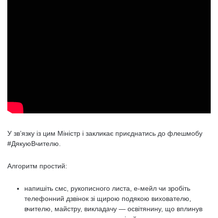
У зв’язку із цим Міністр і закликає приєднатись до флешмобу
#ДякуюВчителю.
Алгоритм простий:
напишіть смс, рукописного листа, е-мейл чи зробіть
телефонний дзвінок зі щирою подякою вихователю,
вчителю, майстру, викладачу — освітянину, що вплинув