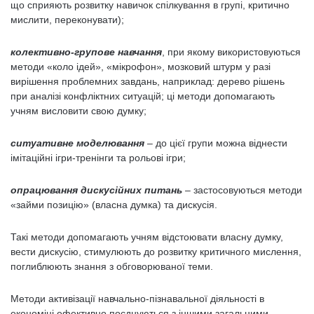
що сприяють розвитку навичок спілкування в групі, критично
мислити, переконувати);
колективно-групове навчання
, при якому використовуються
методи «коло ідей», «мікрофон», мозковий штурм у разі
вирішення проблемних завдань, наприклад: дерево рішень
при аналізі конфліктних ситуацій; ці методи допомагають
учням висловити свою думку;
ситуативне моделювання
– до цієї групи можна віднести
імітаційні ігри-тренінги та рольові ігри;
опрацювання дискусійних питань
– застосовуються методи
«займи позицію» (власна думка) та дискусія.
Такі методи допомагають учням відстоювати власну думку,
вести дискусію, стимулюють до розвитку критичного мислення,
поглиблюють знання з обговорюваної теми.
Методи активізації навчально-пізнавальної діяльності в
економіці ефективно поєднуються з іншими загальними