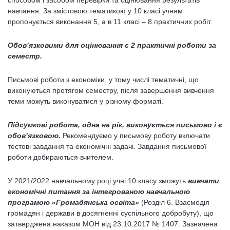
способом і засобом перевірки та оцінювання результатів
навчання. За змістовою тематикою у 10 класі учням
пропонується виконання 5, а в 11 класі – 8 практичних робіт.
Обов’язковими для оцінювання є 2 практичні роботи за
семестр.
Письмові роботи з економіки, у тому числі тематичні, що
виконуються протягом семестру, після завершення вивчення
теми можуть виконуватися у різному форматі.
Підсумкові робота, одна на рік, виконується письмово і є
обов’язковою.
Рекомендуємо у письмову роботу включати
тестові завдання та економічні задачі. Завдання письмової
роботи добираються вчителем.
У 2021/2022 навчальному році учні 10 класу зможуть
вивчати
економічні
питання за інтегрованою навчальною
програмою «Громадянська освіта»
(Розділ 6. Взаємодія
громадян і держави в досягненні суспільного добробуту), що
затверджена наказом МОН від 23.10.2017 № 1407. Зазначена