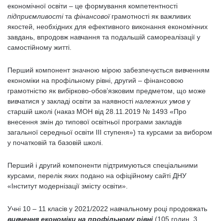
економічної освіти – це формування компетентності
підприємливості
та
фінансової
грамотності як важливих
якостей, необхідних для ефективного виконання економічних
завдань, впродовж навчання та подальшій самореалізації у
самостійному житті.
Перший компонент значною мірою забезпечується вивченням
економіки на профільному рівні, другий – фінансовою
грамотністю як вибірково-обов’язковим предметом, що може
вивчатися у закладі освіти за наявності
належних умов
у
старшій школі (наказ МОН від 28.11.2019 № 1493 «Про
внесення змін до типової освітньої програми закладів
загальної середньої освіти ІІІ ступеня») та курсами за вибором
у початковій та базовій школі.
Перший і другий компоненти підтримуються спеціальними
курсами, перелік яких подано на офіційному сайті ДНУ
«Інститут модернізації змісту освіти».
Учні 10 – 11 класів у 2021/2022 навчальному році продовжать
вивчення
економіки на профільному рівні
(105 годин, 3