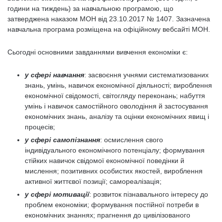
години на тиждень) за навчальною програмою, що
затверджена наказом МОН від 23.10.2017 № 1407. Зазначена
навчальна програма розміщена на офіційному вебсайті МОН.
Сьогодні основними завданнями вивчення економіки є:
у сфері навчання
: засвоєння учнями систематизованих
знань, умінь, навичок економічної діяльності; вироблення
економічної свідомості, світогляду переконань; набуття
умінь і навичок самостійного оволодіння й застосування
економічних знань, аналізу та оцінки економічних явищ і
процесів;
у сфері самопізнання
: осмислення свого
індивідуального економічного потенціалу; формування
стійких навичок свідомої економічної поведінки й
мислення; позитивних особистих якостей, вироблення
активної життєвої позиції; самореалізація;
у сфері мотивації
: розвиток пізнавального інтересу до
проблем економіки; формування постійної потреби в
економічних знаннях; прагнення до цивілізованого