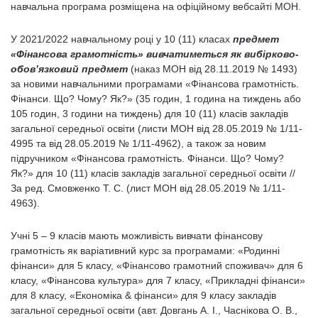
навчальна програма розміщена на офіційному вебсайті МОН.
У 2021/2022 навчальному році у 10 (11) класах
предмет
«Фінансова
грамотність» вивчатиметься як вибірково-
обов’язковий предмет
(наказ МОН від 28.11.2019 № 1493)
за новими навчальними програмами «Фінансова грамотність.
Фінанси. Що? Чому? Як?» (35 годин, 1 година на тиждень або
105 годин, 3 години на тиждень) для 10 (11) класів закладів
загальної середньої освіти (листи МОН від 28.05.2019 № 1/11-
4995 та від 28.05.2019 № 1/11-4962), а також за новим
підручником «Фінансова грамотність. Фінанси. Що? Чому?
Як?» для 10 (11) класів закладів загальної середньої освіти //
За ред. Смовженко Т. С. (лист МОН від 28.05.2019 № 1/11-
4963).
Учні 5 – 9 класів мають можливість вивчати фінансову
грамотність як варіативний курс за програмами: «Родинні
фінанси» для 5 класу, «Фінансово грамотний споживач» для 6
класу, «Фінансова культура» для 7 класу, «Прикладні фінанси»
для 8 класу, «Економіка & фінанси» для 9 класу закладів
загальної середньої освіти (авт. Довгань А. І., Часнікова О. В.,