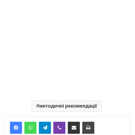
методичні рекомендації
Telegram
Viber
Надіслати електронною поштою
Надрукувати