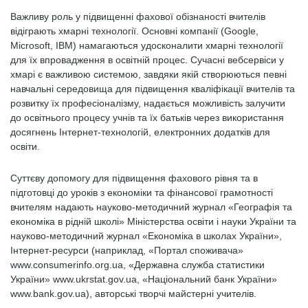
Важливу роль у підвищенні фахової обізнаності вчителів
відіграють хмарні технології. Основні компанії (Google,
Microsoft, IBM) намагаються удосконалити хмарні технології
для їх впровадження в освітній процес. Сучасні вебсервіси у
хмарі є важливою системою, завдяки якій створюються певні
навчальні середовища для підвищення кваліфікації вчителів та
розвитку їх професіоналізму, надається можливість залучити
до освітнього процесу учнів та їх батьків через використання
досягнень Інтернет-технологій, електронних додатків для
освіти.
Суттєву допомогу для підвищення фахового рівня та в
підготовці до уроків з економіки та фінансової грамотності
вчителям надають науково-методичний журнал «Географія та
економіка в рідній школі» Міністерства освіти і науки України та
науково-методичний журнал «Економіка в школах України»,
Інтернет-ресурси (наприклад, «Портал споживача»
www.consumerinfo.org.ua, «Державна служба статистики
України» www.ukrstat.gov.ua, «Національний банк України»
www.bank.gov.ua), авторські творчі майстерні учителів.