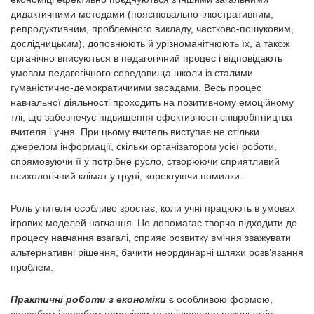
дидактичними методами (пояснювально-ілюстративним,
репродуктивним, проблемного викладу, частково-пошуковим,
дослідницьким), доповнюють й урізноманітнюють їх, а також
органічно вписуються в педагогічний процес і відповідають
умовам педагогічного середовища школи із сталими
гуманістично-демократичиими засадами. Весь процес
навчальної діяльності проходить на позитивному емоційному
тлі, що забезпечує підвищення ефективності співробітництва
вчителя і учня. При цьому вчитель виступає не стільки
джерелом інформації, скільки організатором усієї роботи,
спрямовуючи її у потрібне русло, створюючи сприятливий
психологічний клімат у групі, коректуючи помилки.
Роль учителя особливо зростає, коли учні працюють в умовах
ігрових моделей навчання. Це допомагає творчо підходити до
процесу навчання взагалі, сприяє розвитку вміння зважувати
альтернативні рішення, бачити неординарні шляхи розв’язання
проблем.
Практичні роботи з економіки
є особливою формою,