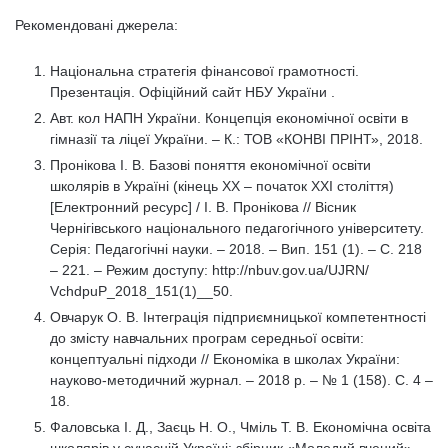
Рекомендовані джерела:
Національна стратегія фінансової грамотності.
Презентація. Офіційний сайт НБУ України .
Авт. кол НАПН України. Концепція економічної освіти в
гімназії та ліцеї України. – К.: ТОВ «КОНВІ ПРІНТ», 2018.
Пронікова І. В. Базові поняття економічної освіти
школярів в Україні (кінець ХХ – початок ХХІ століття)
[Електронний ресурс] / І. В. Пронікова // Вісник
Чернігівського національного педагогічного університету.
Серія: Педагогічні науки. – 2018. – Вип. 151 (1). – С. 218
– 221. – Режим доступу: http://nbuv.gov.ua/UJRN/
VchdpuP_2018_151(1)__50.
Овчарук О. В. Інтеграція підприємницької компетентності
до змісту навчальних програм середньої освіти:
концептуальні підходи // Економіка в школах України:
науково-методичний журнал. – 2018 р. – № 1 (158). С. 4 –
18.
Фаловська І. Д., Заєць Н. О., Чміль Т. В. Економічна освіта