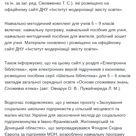
та ін. за заг. ред. Смовженко Т. С.), які розміщено на
офіційному сайті ДНУ «Інститут модернізації змісту освіти».
Навчально-методичний комплект для учнів 5 – 9 класів
включає: навчальну програму, навчальний посібник для учня,
навчально-методичний посібник для вчителя, робочий зошит
для учня. Матеріали оновлено і розміщено на офіційному
сайті ДНУ «Інститут модернізації змісту освіти».
Також інформуємо, що на цьому сайті у розділі «Електронна
бібліотека», крім електронних версій підручників з економіки,
розміщено посібник серії «Шкільна бібліотека» для 5 – 6 класів
закладів загальної середньої освіти «Основи споживчих знань.
Споживча етика» (авт.: Овчарук О. В., Пужайчереда Л. М.).
Водночас повідомляємо, що у межах проєкту «Заснування
соціальних шкільних підприємств у сільській місцевості та
малих містах України для заохочення молоді до соціального
підприємництва в Івано-Франківській, Житомирській та
Донецькій областях», що запроваджувався Фондом Східна
Європа за підтримки МОН, розроблено навчальну програму