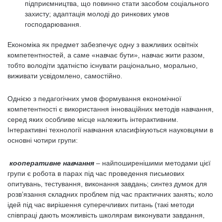
підприємництва, що повинно стати засобом соціального
захисту; адаптація молоді до ринкових умов
господарювання.
Економіка як предмет забезпечує одну з важливих освітніх
компетентностей, а саме «навчає бути», навчає жити разом,
тобто володіти здатністю існувати раціонально, морально,
виживати усвідомлено, самостійно.
Однією з педагогічних умов формування економічної
компетентності є використання інноваційних методів навчання,
серед яких особливе місце належить інтерактивним.
Інтерактивні технології навчання класифікуються науковцями в
основні чотири групи:
кооперативне навчання
– найпоширенішими методами цієї
групи є робота в парах під час проведення письмових
опитувань, тестування, виконання завдань; синтез думок для
розв’язання складних проблем під час практичних занять; коло
ідей під час вирішення суперечливих питань (такі методи
співпраці дають можливість школярам виконувати завдання,