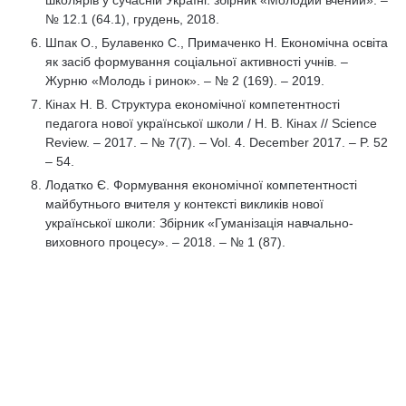
школярів у сучасній Україні: збірник «Молодий вчений». –
№ 12.1 (64.1), грудень, 2018.
Шпак О., Булавенко С., Примаченко Н. Економічна освіта
як засіб формування соціальної активності учнів. –
Журню «Молодь і ринок». – № 2 (169). – 2019.
Кінах Н. В. Структура економічної компетентності
педагога нової української школи / Н. В. Кінах // Science
Review. – 2017. – № 7(7). – Vol. 4. December 2017. – P. 52
– 54.
Лодатко Є. Формування економічної компетентності
майбутнього вчителя у контексті викликів нової
української школи: Збірник «Гуманізація навчально-
виховного процесу». – 2018. – № 1 (87).