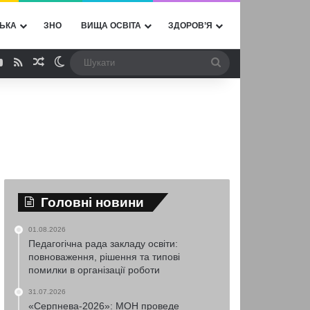
ЬКА
ЗНО
ВИЩА ОСВІТА
ЗДОРОВ’Я
ebook
YouTube
RSS
Випадкова стаття
Switch skin
Шукати
Головні новини
01.08.2026
Педагогічна рада закладу освіти:
повноваження, рішення та типові
помилки в організації роботи
31.07.2026
«Серпнева-2026»: МОН проведе