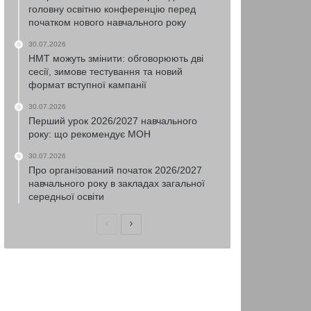
головну освітню конференцію перед
початком нового навчального року
30.07.2026
НМТ можуть змінити: обговорюють дві
сесії, зимове тестування та новий
формат вступної кампанії
30.07.2026
Перший урок 2026/2027 навчального
року: що рекомендує МОН
30.07.2026
Про організований початок 2026/2027
навчального року в закладах загальної
середньої освіти
Попередня
Наступна
сторінка
сторінка