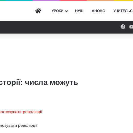
ГОЛОВНА
УРОКИ
НУШ
АНОНС
УЧИТЕЛЬС
Fac
сторії: числа можуть
гнозувати революції